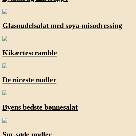
Glasnudelsalat med soya-misodressing
Kikærtescramble
De niceste nudler
Byens bedste bønnesalat
Sur-søde nudler