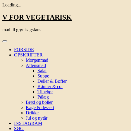
Loading...
Skip
V FOR VEGETARISK
to
content
mad til grøntsagsfans
FORSIDE
OPSKRIFTER
Morgenmad
Aftensmad
Salat
Suppe
Deller & Bøffer
Bønner & co.
Tilbehør
Pålæg
Brød og boller
Kage & dessert
Drikke
Jul og nytår
INSTAGRAM
SØG