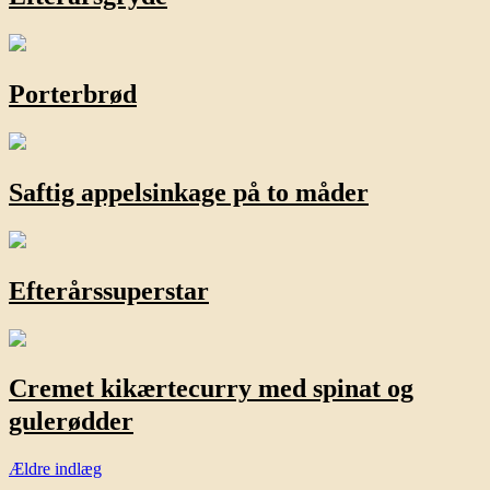
Porterbrød
Saftig appelsinkage på to måder
Efterårssuperstar
Cremet kikærtecurry med spinat og
gulerødder
Navigation
Ældre indlæg