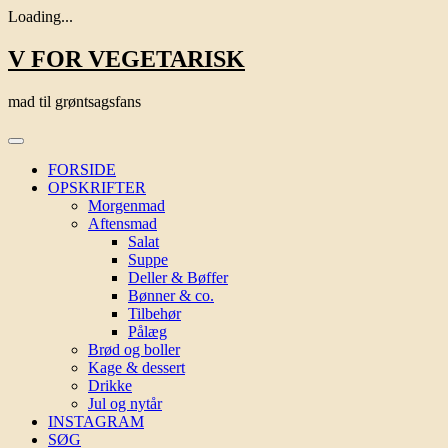
Loading...
Skip
V FOR VEGETARISK
to
content
mad til grøntsagsfans
FORSIDE
OPSKRIFTER
Morgenmad
Aftensmad
Salat
Suppe
Deller & Bøffer
Bønner & co.
Tilbehør
Pålæg
Brød og boller
Kage & dessert
Drikke
Jul og nytår
INSTAGRAM
SØG