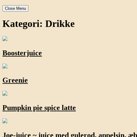
Close Menu
Kategori:
Drikke
Boosterjuice
Greenie
Pumpkin pie spice latte
Joe-juice ~ juice med gulerod, appelsin, æ