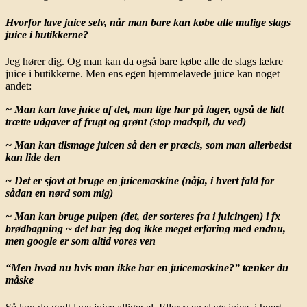
Hvorfor lave juice selv, når man bare kan købe alle mulige slags
juice i butikkerne?
Jeg hører dig. Og man kan da også bare købe alle de slags lækre
juice i butikkerne. Men ens egen hjemmelavede juice kan noget
andet:
~ Man kan lave juice af det, man lige har på lager, også de lidt
trætte udgaver af frugt og grønt (stop madspil, du ved)
~ Man kan tilsmage juicen så den er præcis, som man allerbedst
kan lide den
~ Det er sjovt at bruge en juicemaskine (nåja, i hvert fald for
sådan en nørd som mig)
~ Man kan bruge pulpen (det, der sorteres fra i juicingen) i fx
brødbagning ~ det har jeg dog ikke meget erfaring med endnu,
men google er som altid vores ven
“Men hvad nu hvis man ikke har en juicemaskine?” tænker du
måske