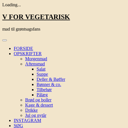
Loading...
Skip
V FOR VEGETARISK
to
content
mad til grøntsagsfans
FORSIDE
OPSKRIFTER
Morgenmad
Aftensmad
Salat
Suppe
Deller & Bøffer
Bønner & co.
Tilbehør
Pålæg
Brød og boller
Kage & dessert
Drikke
Jul og nytår
INSTAGRAM
SØG