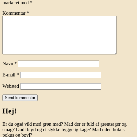
markeret med
*
Kommentar
*
Navn
*
E-mail
*
Websted
Hej!
Er du også vild med grøn mad? Mad der er fuld af grøntsager og
smag? Godt brød og et stykke hyggelig kage? Mad uden hokus
pokus og bøvl?