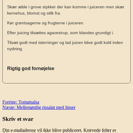
Skær æble i grove stykker der kan komme i juiceren men skær
kernehus, blomst og stilk fra.
Kør grøntsagerne og frugterne i juiceren.
Efter juicing tilsættes agavesirup, som blandes grundigt i.
Tilsæt godt med isterninger og lad juicen blive godt kold inden
nydning.
Rigtig god fornøjelse
Indlægsnavigation
Forrige:
Tomatsalsa
Næste:
Mellemøstlig rissalat med linser
Skriv et svar
Din e-mailadresse vil ikke blive publiceret.
Krævede felter er