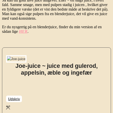
Så kan du godt lave juice alligevel. Eller ~ en slags juice, i hvert
fald. Samme smage, men med pulpen stadig i juicen , hvilket giver
en fyldigere væske (det er vist den bedste måde at beskrive det på).
Man kan også sige pulpen fra en blenderjuice, det vil give en juice
med vand-konsistens.
Er du nysgerrig på en blenderjuice, finder du min version af en
sådan lige
HER
.
Joe-juice ~ juice med gulerod,
appelsin, æble og ingefær
Udskriv