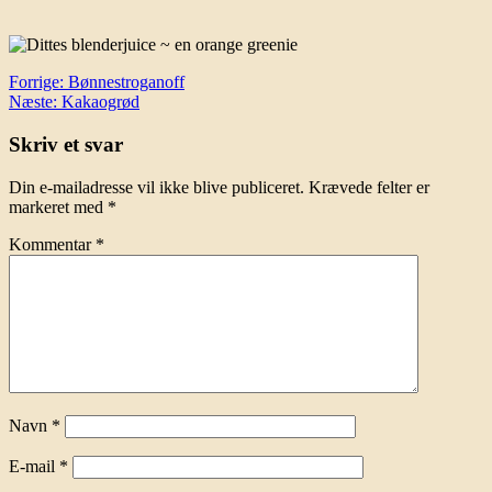
Indlægsnavigation
Forrige:
Bønnestroganoff
Næste:
Kakaogrød
Skriv et svar
Din e-mailadresse vil ikke blive publiceret.
Krævede felter er
markeret med
*
Kommentar
*
Navn
*
E-mail
*