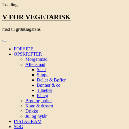
Loading...
Skip
V FOR VEGETARISK
to
content
mad til grøntsagsfans
FORSIDE
OPSKRIFTER
Morgenmad
Aftensmad
Salat
Suppe
Deller & Bøffer
Bønner & co.
Tilbehør
Pålæg
Brød og boller
Kage & dessert
Drikke
Jul og nytår
INSTAGRAM
SØG