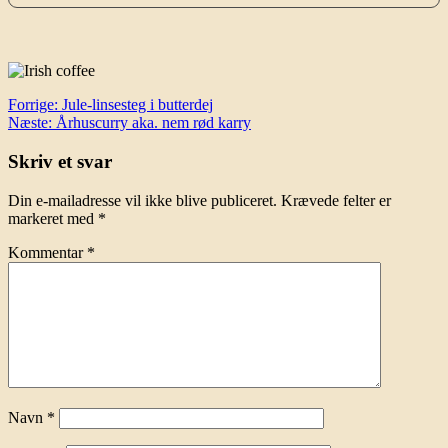
Indlægsnavigation
Forrige:
Jule-linsesteg i butterdej
Næste:
Århuscurry aka. nem rød karry
Skriv et svar
Din e-mailadresse vil ikke blive publiceret.
Krævede felter er
markeret med
*
Kommentar
*
Navn
*