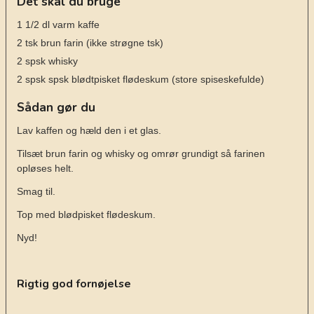
Det skal du bruge
1 1/2
dl
varm kaffe
2
tsk
brun farin
(ikke strøgne tsk)
2
spsk
whisky
2
spsk
spsk blødtpisket flødeskum (store spiseskefulde)
Sådan gør du
Lav kaffen og hæld den i et glas.
Tilsæt brun farin og whisky og omrør grundigt så farinen
opløses helt.
Smag til.
Top med blødpisket flødeskum.
Nyd!
Rigtig god fornøjelse