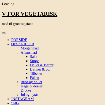
Loading...
Skip
V FOR VEGETARISK
to
content
mad til grøntsagsfans
FORSIDE
OPSKRIFTER
Morgenmad
Aftensmad
Salat
Suppe
Deller & Bøffer
Bønner & co.
Tilbehør
Pålæg
Brød og boller
Kage & dessert
Drikke
Jul og nytår
INSTAGRAM
SØG