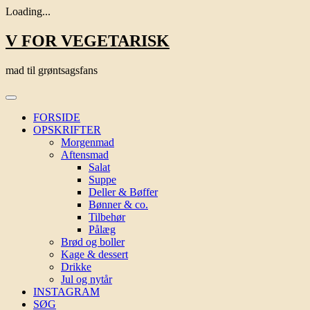
Loading...
Skip
V FOR VEGETARISK
to
content
mad til grøntsagsfans
FORSIDE
OPSKRIFTER
Morgenmad
Aftensmad
Salat
Suppe
Deller & Bøffer
Bønner & co.
Tilbehør
Pålæg
Brød og boller
Kage & dessert
Drikke
Jul og nytår
INSTAGRAM
SØG