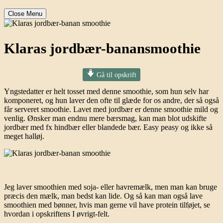
Close Menu
Klaras jordbær-banansmoothie
Gå til opskrift
Yngstedatter er helt tosset med denne smoothie, som hun selv har
komponeret, og hun laver den ofte til glæde for os andre, der så også
får serveret smoothie. Lavet med jordbær er denne smoothie mild og
venlig. Ønsker man endnu mere bærsmag, kan man blot udskifte
jordbær med fx hindbær eller blandede bær. Easy peasy og ikke så
meget halløj.
Jeg laver smoothien med soja- eller havremælk, men man kan bruge
præcis den mælk, man bedst kan lide. Og så kan man også lave
smoothien med bønner, hvis man gerne vil have protein tilføjet, se
hvordan i opskriftens I øvrigt-felt.