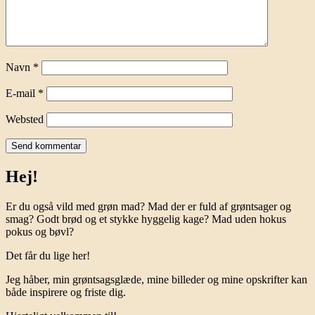
Navn
*
E-mail
*
Websted
Hej!
Er du også vild med grøn mad? Mad der er fuld af grøntsager og
smag? Godt brød og et stykke hyggelig kage? Mad uden hokus
pokus og bøvl?
Det får du lige her!
Jeg håber, min grøntsagsglæde, mine billeder og mine opskrifter kan
både inspirere og friste dig.