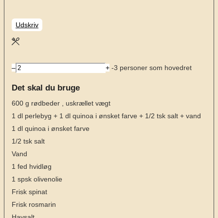
Udskriv
–
+
-3 personer som hovedret
Det skal du bruge
600
g
rødbeder
, uskrællet vægt
1
dl
perlebyg + 1 dl quinoa i ønsket farve + 1/2 tsk salt + vand
1
dl
quinoa i ønsket farve
1/2
tsk
salt
Vand
1
fed
hvidløg
1
spsk
olivenolie
Frisk spinat
Frisk rosmarin
Havsalt