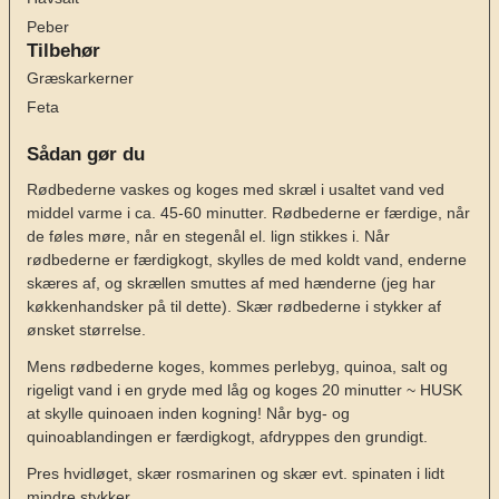
Peber
Tilbehør
Græskarkerner
Feta
Sådan gør du
Rødbederne vaskes og koges med skræl i usaltet vand ved
middel varme i ca. 45-60 minutter. Rødbederne er færdige, når
de føles møre, når en stegenål el. lign stikkes i. Når
rødbederne er færdigkogt, skylles de med koldt vand, enderne
skæres af, og skrællen smuttes af med hænderne (jeg har
køkkenhandsker på til dette). Skær rødbederne i stykker af
ønsket størrelse.
Mens rødbederne koges, kommes perlebyg, quinoa, salt og
rigeligt vand i en gryde med låg og koges 20 minutter ~ HUSK
at skylle quinoaen inden kogning! Når byg- og
quinoablandingen er færdigkogt, afdryppes den grundigt.
Pres hvidløget, skær rosmarinen og skær evt. spinaten i lidt
mindre stykker.