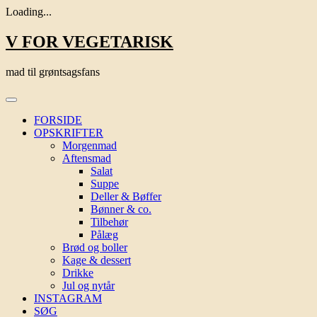
Loading...
Skip
V FOR VEGETARISK
to
content
mad til grøntsagsfans
FORSIDE
OPSKRIFTER
Morgenmad
Aftensmad
Salat
Suppe
Deller & Bøffer
Bønner & co.
Tilbehør
Pålæg
Brød og boller
Kage & dessert
Drikke
Jul og nytår
INSTAGRAM
SØG