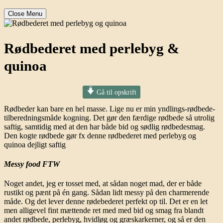
Close Menu
Rødbederet med perlebyg &
quinoa
Gå til opskrift
Rødbeder kan bare en hel masse. Lige nu er min yndlings-rødbede-
tilberedningsmåde kogning. Det gør den færdige rødbede så utrolig
saftig, samtidig med at den
har både bid og sødlig rødbedesmag.
Den kogte rødbede gør fx denne rødbederet med perlebyg og
quinoa dejligt saftig
Messy food FTW
Noget andet, jeg er tosset med, at sådan noget mad, der er både
rustikt og pænt på én gang. Sådan lidt messy på den charmerende
måde. Og det lever denne rødebederet perfekt op til. Det er en let
men alligevel fint mættende ret med med bid og smag fra blandt
andet rødbede, perlebyg, hvidløg og græskarkerner, og så er den