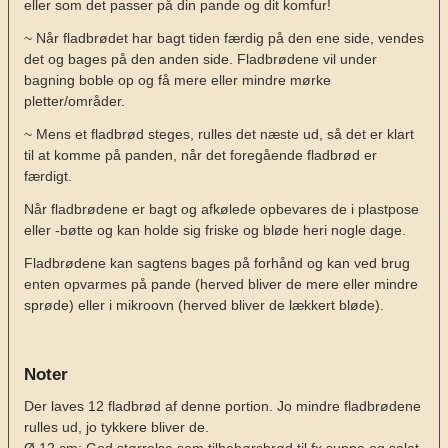
eller som det passer på din pande og dit komfur!
~ Når fladbrødet har bagt tiden færdig på den ene side, vendes
det og bages på den anden side. Fladbrødene vil under
bagning boble op og få mere eller mindre mørke
pletter/områder.
~ Mens et fladbrød steges, rulles det næste ud, så det er klart
til at komme på panden, når det foregående fladbrød er
færdigt.
Når fladbrødene er bagt og afkølede opbevares de i plastpose
eller -bøtte og kan holde sig friske og bløde heri nogle dage.
Fladbrødene kan sagtens bages på forhånd og kan ved brug
enten opvarmes på pande (herved bliver de mere eller mindre
sprøde) eller i mikroovn (herved bliver de lækkert bløde).
Noter
Der laves 12 fladbrød af denne portion. Jo mindre fladbrødene
rulles ud, jo tykkere bliver de.
Ø 12 cm: God størrelse som tilbehørsbrød til fx suppe og salat,