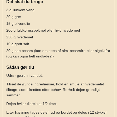
Det skal du bruge
3
dl
lunkent vand
20
g
gær
15
g
olivenolie
200
g
fuldkornsspeltmel eller hvid hvede mel
250
g
hvedemel
10
g
groft salt
20
g
sort sesam
(kan erstattes af alm. sesamfrø eller nigellafrø
(og kan også helt undlades))
Sådan gør du
Udrør gæren i vandet.
Tilsæt de øvrige ingredienser, hold en smule af hvedemelet
tilbage, som tilsættes efter behov. Rør/ælt dejen grundigt
sammen.
Dejen hviler tildækket 1/2 time.
Efter hævning tages dejen ud på bordet og deles i 12 stykker