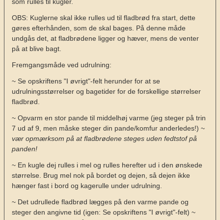
som rulles til kugler.
OBS: Kuglerne skal ikke rulles ud til fladbrød fra start, dette
gøres efterhånden, som de skal bages. På denne måde
undgås det, at fladbrødene ligger og hæver, mens de venter
på at blive bagt.
Fremgangsmåde ved udrulning:
~ Se opskriftens "I øvrigt"-felt herunder for at se
udrulningsstørrelser og bagetider for de forskellige størrelser
fladbrød.
~ Opvarm en stor pande til middelhøj varme (jeg steger på trin
7 ud af 9, men måske steger din pande/komfur anderledes!) ~
vær opmærksom på at fladbrødene steges uden fedtstof på
panden!
~ En kugle dej rulles i mel og rulles herefter ud i den ønskede
størrelse. Brug mel nok på bordet og dejen, så dejen ikke
hænger fast i bord og kagerulle under udrulning.
~ Det udrullede fladbrød lægges på den varme pande og
steger den angivne tid (igen: Se opskriftens "I øvrigt"-felt) ~