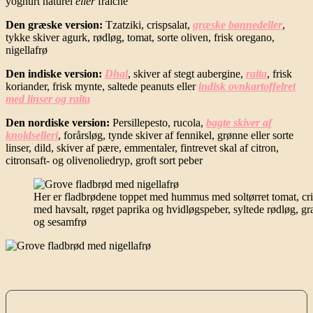
yoghurt naturel
eller
fraiche
Den græske version:
Tzatziki, crispsalat,
græske bønnedeller
,
tykke skiver agurk, rødløg, tomat, sorte oliven, frisk oregano,
nigellafrø
Den indiske version:
Dhal
, skiver af stegt aubergine,
raita
, frisk
koriander, frisk mynte, saltede peanuts eller
indisk ovnkartoffelret
med linser og raita
Den nordiske version:
Persillepesto, rucola,
bagte skiver af
knoldselleri
, forårsløg, tynde skiver af fennikel, grønne eller sorte
linser, dild, skiver af pære, emmentaler, fintrevet skal af citron,
citronsaft- og olivenoliedryp, groft sort peber
Her er fladbrødene toppet med hummus med soltørret tomat, cris
med havsalt, røget paprika og hvidløgspeber, syltede rødløg, gr
og sesamfrø