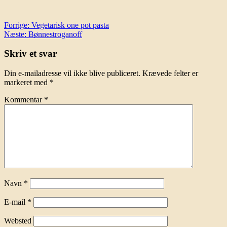
Indlægsnavigation
Forrige:
Vegetarisk one pot pasta
Næste:
Bønnestroganoff
Skriv et svar
Din e-mailadresse vil ikke blive publiceret.
Krævede felter er
markeret med
*
Kommentar
*
Navn
*
E-mail
*
Websted