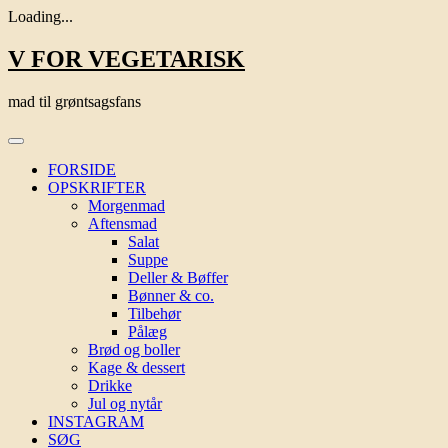
Loading...
Skip
V FOR VEGETARISK
to
content
mad til grøntsagsfans
FORSIDE
OPSKRIFTER
Morgenmad
Aftensmad
Salat
Suppe
Deller & Bøffer
Bønner & co.
Tilbehør
Pålæg
Brød og boller
Kage & dessert
Drikke
Jul og nytår
INSTAGRAM
SØG