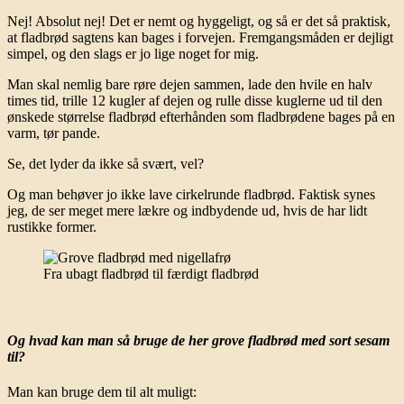
Nej! Absolut nej! Det er nemt og hyggeligt, og så er det så praktisk,
at fladbrød sagtens kan bages i forvejen. Fremgangsmåden er dejligt
simpel, og den slags er jo lige noget for mig.
Man skal nemlig bare røre dejen sammen, lade den hvile en halv
times tid, trille 12 kugler af dejen og rulle disse kuglerne ud til den
ønskede størrelse fladbrød efterhånden som fladbrødene bages på en
varm, tør pande.
Se, det lyder da ikke så svært, vel?
Og man behøver jo ikke lave cirkelrunde fladbrød. Faktisk synes
jeg, de ser meget mere lækre og indbydende ud, hvis de har lidt
rustikke former.
Fra ubagt fladbrød til færdigt fladbrød
Og hvad kan man så bruge de her grove fladbrød med sort sesam
til?
Man kan bruge dem til alt muligt: