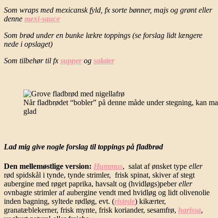
Som wraps med mexicansk fyld, fx sorte bønner, majs og grønt eller
denne
mexi-sauce
Som brød under en bunke lækre toppings (se forslag lidt længere
nede i opslaget)
Som tilbehør til fx
supper
og
salater
Når fladbrødet “bobler” på denne måde under stegning, kan man
glad
Lad mig give nogle forslag til toppings på fladbrød
Den mellemøstlige version:
Hummus
, salat af ønsket type
eller
rød spidskål i tynde, tynde strimler, frisk spinat, skiver af stegt
aubergine med røget paprika, havsalt og (hvidløgs)peber
eller
ovnbagte strimler af aubergine vendt med hvidløg og lidt olivenolie
inden bagning, syltede rødløg, evt. (
ristede
) kikærter,
granatæblekerner, frisk mynte, frisk koriander, sesamfrø,
harissa
,