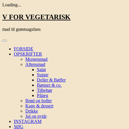
Loading...
Skip
V FOR VEGETARISK
to
content
mad til grøntsagsfans
FORSIDE
OPSKRIFTER
Morgenmad
Aftensmad
Salat
Suppe
Deller & Bøffer
Bønner & co.
Tilbehør
Pålæg
Brød og boller
Kage & dessert
Drikke
Jul og nytår
INSTAGRAM
SØG