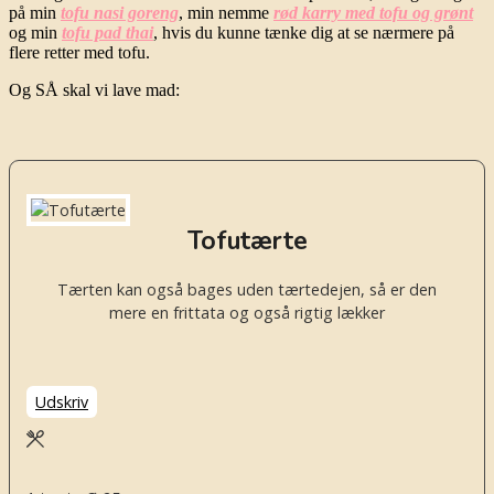
på min
tofu nasi goreng
, min nemme
rød karry med tofu og grønt
og min
tofu pad thai
, hvis du kunne tænke dig at se nærmere på
flere retter med tofu.
Og SÅ skal vi lave mad:
Tofutærte
Tærten kan også bages uden tærtedejen, så er den
mere en frittata og også rigtig lækker
Udskriv