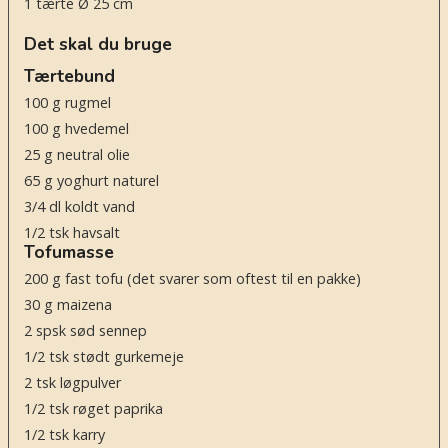
1
tærte Ø 25 cm
Det skal du bruge
Tærtebund
100
g
rugmel
100
g
hvedemel
25
g
neutral olie
65
g
yoghurt naturel
3/4
dl
koldt vand
1/2
tsk
havsalt
Tofumasse
200
g
fast tofu
(det svarer som oftest til en pakke)
30
g
maizena
2
spsk
sød sennep
1/2
tsk
stødt gurkemeje
2
tsk
løgpulver
1/2
tsk
røget paprika
1/2
tsk
karry