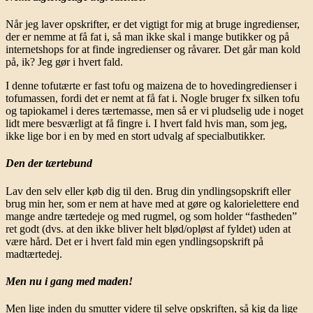
Når jeg laver opskrifter, er det vigtigt for mig at bruge ingredienser,
der er nemme at få fat i, så man ikke skal i mange butikker og på
internetshops for at finde ingredienser og råvarer. Det går man kold
på, ik? Jeg gør i hvert fald.
I denne tofutærte er fast tofu og maizena de to hovedingredienser i
tofumassen, fordi det er nemt at få fat i. Nogle bruger fx silken tofu
og tapiokamel i deres tærtemasse, men så er vi pludselig ude i noget
lidt mere besværligt at få fingre i. I hvert fald hvis man, som jeg,
ikke lige bor i en by med en stort udvalg af specialbutikker.
Den der tærtebund
Lav den selv eller køb dig til den. Brug din yndlingsopskrift eller
brug min her, som er nem at have med at gøre og kalorielettere end
mange andre tærtedeje og med rugmel, og som holder “fastheden”
ret godt (dvs. at den ikke bliver helt blød/opløst af fyldet) uden at
være hård. Det er i hvert fald min egen yndlingsopskrift på
madtærtedej.
Men nu i gang med maden!
Men lige inden du smutter videre til selve opskriften, så kig da lige