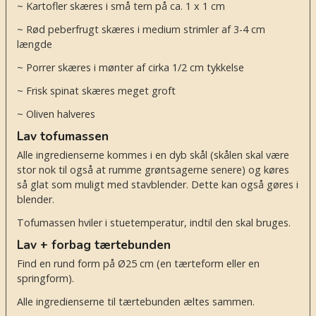
~ Kartofler skæres i små tern på ca. 1 x 1 cm
~ Rød peberfrugt skæres i medium strimler af 3-4 cm
længde
~ Porrer skæres i mønter af cirka 1/2 cm tykkelse
~ Frisk spinat skæres meget groft
~ Oliven halveres
Lav tofumassen
Alle ingredienserne kommes i en dyb skål (skålen skal være
stor nok til også at rumme grøntsagerne senere) og køres
så glat som muligt med stavblender. Dette kan også gøres i
blender.
Tofumassen hviler i stuetemperatur, indtil den skal bruges.
Lav + forbag tærtebunden
Find en rund form på Ø25 cm (en tærteform eller en
springform).
Alle ingredienserne til tærtebunden æltes sammen.