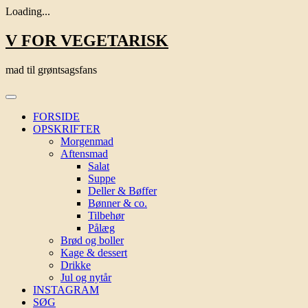
Loading...
Skip
V FOR VEGETARISK
to
content
mad til grøntsagsfans
FORSIDE
OPSKRIFTER
Morgenmad
Aftensmad
Salat
Suppe
Deller & Bøffer
Bønner & co.
Tilbehør
Pålæg
Brød og boller
Kage & dessert
Drikke
Jul og nytår
INSTAGRAM
SØG