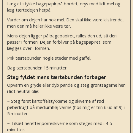
Læg et stykke bagepapir på bordet, drys med lidt mel og
læg tærtedejen herpå.
Vurder om dejen har nok mel. Den skal ikke være klistrende,
men den må heller ikke være tør.
Mens dejen ligger på bagepapiret, rulles den ud, så den
passer i formen. Dejen forbliver på bagepapiret, som
lægges over i formen.
Prik tærtebunden nogle steder med gaffel.
Bag tærtebunden 15 minutter.
Steg fyldet mens tærtebunden forbager
Opvarm en gryde eller dyb pande og steg grøntsagerne heri
i lidt neutral olie:
~ Steg først kartoffelstykkerne og skiverne af rød
peberfrugt på mediumhøj varme (hos mig er trin 6 ud af 9) i
5 minutter.
~ Tilsæt herefter porreskiverne som steges med i 4-5
minutter.