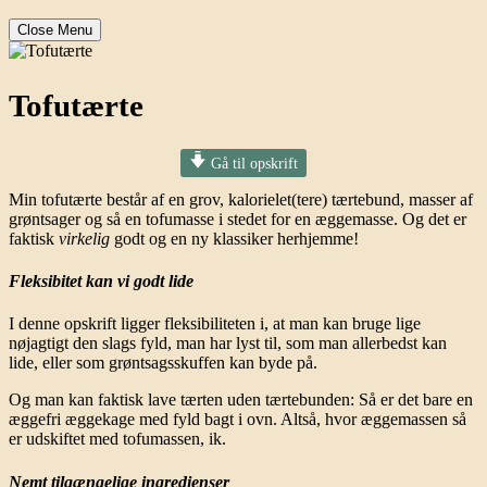
Close Menu
Tofutærte
Gå til opskrift
Min tofutærte består af en grov, kalorielet(tere) tærtebund, masser af
grøntsager og så en tofumasse i stedet for en æggemasse. Og det er
faktisk
virkelig
godt og en ny klassiker herhjemme!
Fleksibitet kan vi godt lide
I denne opskrift ligger fleksibiliteten i, at man kan bruge lige
nøjagtigt den slags fyld, man har lyst til, som man allerbedst kan
lide, eller som grøntsagsskuffen kan byde på.
Og man kan faktisk lave tærten uden tærtebunden: Så er det bare en
æggefri æggekage med fyld bagt i ovn. Altså, hvor æggemassen så
er udskiftet med tofumassen, ik.
Nemt tilgængelige ingredienser