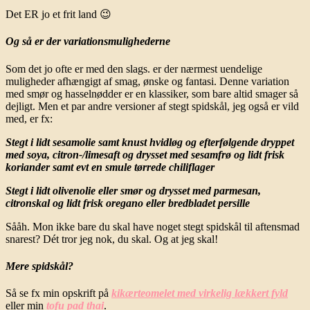
Det ER jo et frit land 😉
Og så er der variationsmulighederne
Som det jo ofte er med den slags. er der nærmest uendelige
muligheder afhængigt af smag, ønske og fantasi. Denne variation
med smør og hasselnødder er en klassiker, som bare altid smager så
dejligt. Men et par andre versioner af stegt spidskål, jeg også er vild
med, er fx:
Stegt i lidt sesamolie samt knust hvidløg og efterfølgende dryppet
med soya, citron-/limesaft og drysset med sesamfrø og lidt frisk
koriander samt evt en smule tørrede chiliflager
Stegt i lidt olivenolie eller smør og drysset med parmesan,
citronskal og lidt frisk oregano eller bredbladet persille
Sååh. Mon ikke bare du skal have noget stegt spidskål til aftensmad
snarest? Dét tror jeg nok, du skal. Og at jeg skal!
Mere spidskål?
Så se fx min opskrift på
kikærteomelet med virkelig lækkert fyld
eller min
tofu pad thai
.