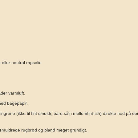
e eller neutral rapsolie
er varmluft.
ed bagepapir.
ngrene (ikke til fint smuldr, bare så'n mellemfint-ish) direkte ned på 
t smuldrede rugbrød og bland meget grundigt.