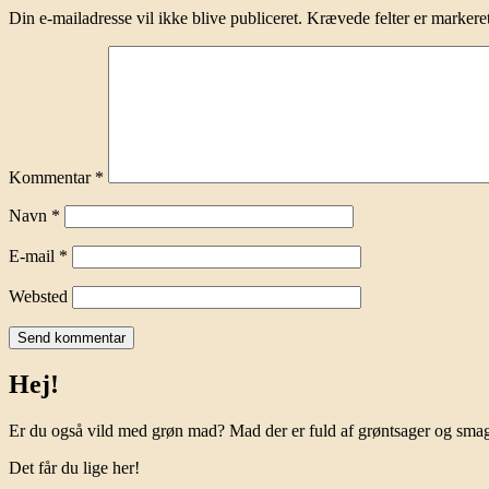
Din e-mailadresse vil ikke blive publiceret.
Krævede felter er marker
Kommentar
*
Navn
*
E-mail
*
Websted
Hej!
Er du også vild med grøn mad? Mad der er fuld af grøntsager og sm
Det får du lige her!