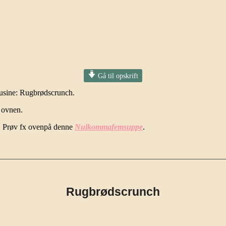
Gå til opskrift
kusine: Rugbrødscrunch.
i ovnen.
 Prøv fx ovenpå denne
Nulkommafemsuppe
.
Rugbrødscrunch