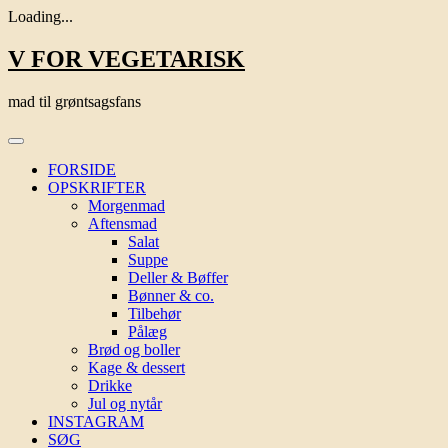
Loading...
Skip
V FOR VEGETARISK
to
content
mad til grøntsagsfans
FORSIDE
OPSKRIFTER
Morgenmad
Aftensmad
Salat
Suppe
Deller & Bøffer
Bønner & co.
Tilbehør
Pålæg
Brød og boller
Kage & dessert
Drikke
Jul og nytår
INSTAGRAM
SØG