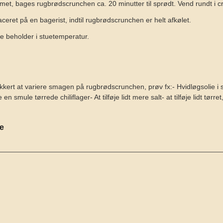
met, bages rugbrødscrunchen ca. 20 minutter til sprødt. Vend rundt i c
ceret på en bagerist, indtil rugbrødscrunchen er helt afkølet.
e beholder i stuetemperatur.
kkert at variere smagen på rugbrødscrunchen, prøv fx:
- Hvidløgsolie i 
øje en smule tørrede chiliflager
- At tilføje lidt mere salt
- at tilføje lidt tørr
se