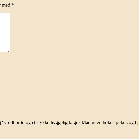
et med
*
ag? Godt brød og et stykke hyggelig kage? Mad uden hokus pokus og b