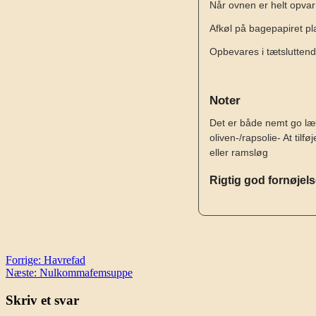
Når ovnen er helt opvar
Afkøl på bagepapiret pla
Opbevares i tætsluttend
Noter
Det er både nemt go læ
oliven-/rapsolie
- At tilf
eller ramsløg
Rigtig god fornøjel
Indlægsnavigation
Forrige:
Havrefad
Næste:
Nulkommafemsuppe
Skriv et svar