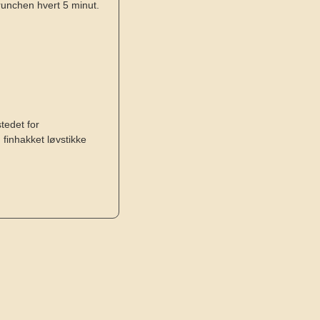
runchen hvert 5 minut.
stedet for
et, finhakket løvstikke