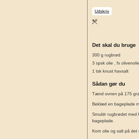
Udskriv
Det skal du bruge
300
g
rugbrød
3
spsk
olie
, fx olivenoli
1
tsk
knust havsalt
Sådan gør du
Tænd ovnen på 175 grad
Beklæd en bageplade m
Smuldr rugbrødet med fi
bageplade.
Kom olie og salt på de