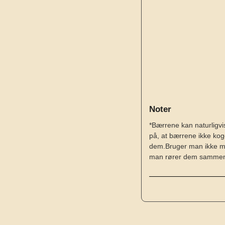
Noter
*Bærrene kan naturligv
på, at bærrene ikke ko
dem.
Bruger man ikke mik
man rører dem sammen