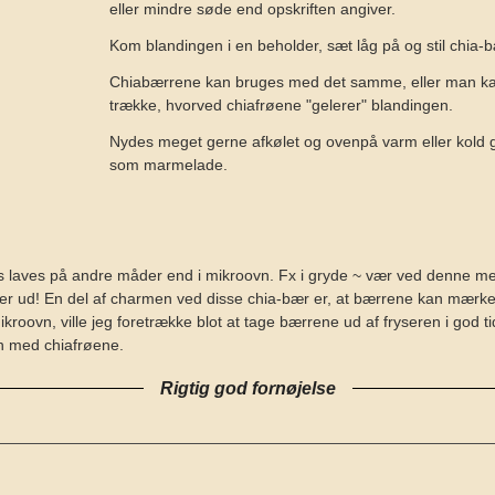
eller mindre søde end opskriften angiver.
Kom blandingen i en beholder, sæt låg på og stil chia-
Chiabærrene kan bruges med det samme, eller man ka
trække, hvorved chiafrøene "gelerer" blandingen.
Nydes meget gerne afkølet og ovenpå varm eller kold
som marmelade.
is laves på andre måder end i mikroovn. Fx i gryde ~ vær ved denne
ger ud! En del af charmen ved disse chia-bær er, at bærrene kan mærk
roovn, ville jeg foretrække blot at tage bærrene ud af fryseren i god t
 med chiafrøene.
Rigtig god fornøjelse