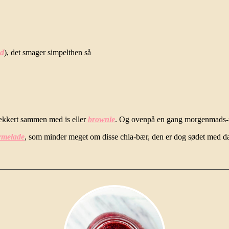
ød
), det smager simpelthen så
lækkert sammen med is eller
brownie
. Og ovenpå en gang morgenmads-r
rmelade
, som minder meget om disse chia-bær, den er dog sødet med da