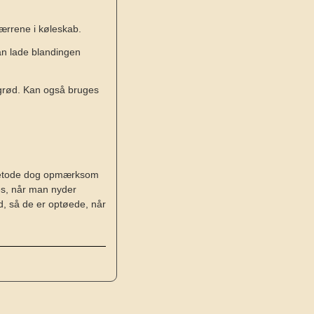
bærrene i køleskab.
n lade blandingen
 grød. Kan også bruges
 metode dog opmærksom
es, når man nyder
id, så de er optøede, når