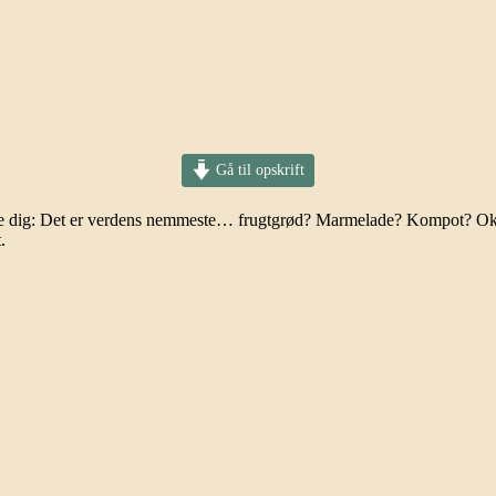
Gå til opskrift
le dig: Det er verdens nemmeste… frugtgrød? Marmelade? Kompot? Okay,
.