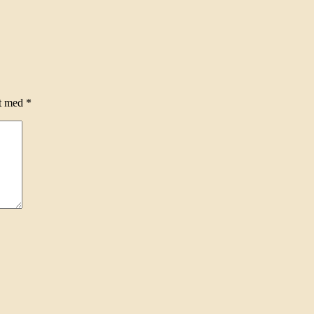
et med
*