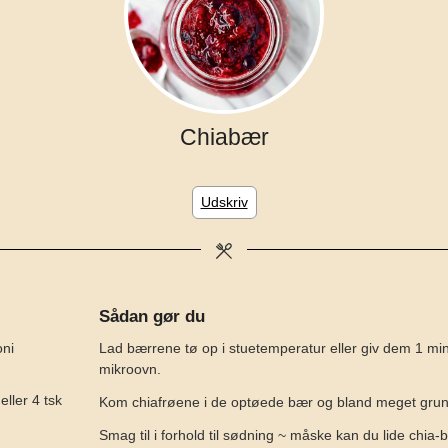
Chiabær
Udskriv
Sådan gør du
oni
Lad bærrene tø op i stuetemperatur eller giv dem 1 min
mikroovn.
eller 4 tsk
Kom chiafrøene i de optøede bær og bland meget grun
Smag til i forhold til sødning ~ måske kan du lide chi