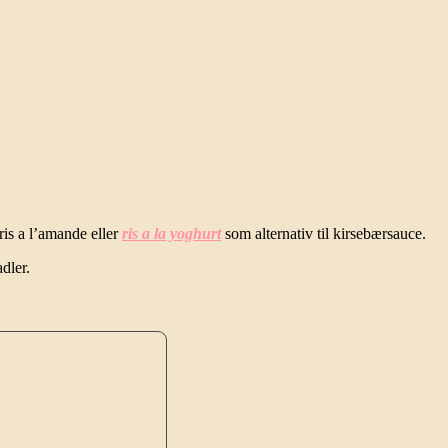
is a l’amande eller
ris a la yoghurt
som alternativ til kirsebærsauce.
dler.