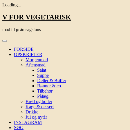
Loading...
Skip
V FOR VEGETARISK
to
content
mad til grøntsagsfans
FORSIDE
OPSKRIFTER
Morgenmad
Aftensmad
Salat
Suppe
Deller & Bøffer
Bønner & co.
Tilbehør
Pålæg
Brød og boller
Kage & dessert
Drikke
Jul og nytår
INSTAGRAM
SØG