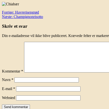
Indlægsnavigation
Forrige:
Havrerisengrød
Næste:
Champignonrisotto
Skriv et svar
Din e-mailadresse vil ikke blive publiceret.
Krævede felter er marker
Kommentar
*
Navn
*
E-mail
*
Websted