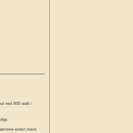
ut ved 800 watt i
digt.
a-bærrene enten mere