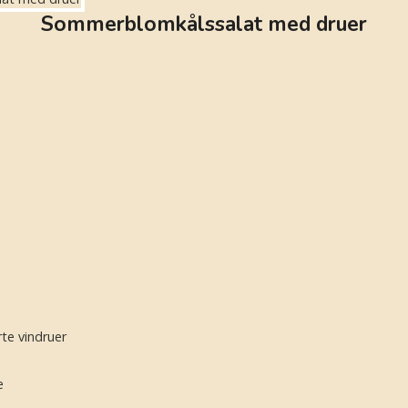
Sommerblomkålssalat med druer
rte vindruer
e