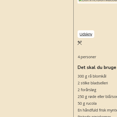
Udskriv
4
personer
Det skal du bruge
300
g
rå blomkål
2
stilke bladselleri
2
forårsløg
250
g
røde eller blå/so
50
g
rucola
En håndfuld frisk mynt
Ristede pinjekerner