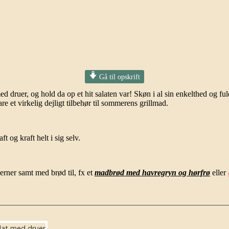
Gå til opskrift
uer, og hold da op et hit salaten var! Skøn i al sin enkelthed og fuld af
e et virkelig dejligt tilbehør til sommerens grillmad.
t og kraft helt i sig selv.
rner samt med brød til, fx et
madbrød med havregryn og hørfrø
eller