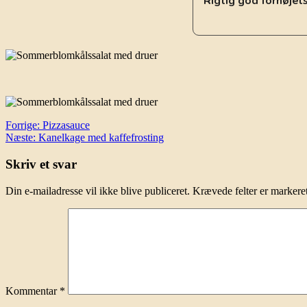
Rigtig god fornøjel
Indlægsnavigation
Forrige:
Pizzasauce
Næste:
Kanelkage med kaffefrosting
Skriv et svar
Din e-mailadresse vil ikke blive publiceret.
Krævede felter er marker
Kommentar
*