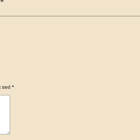
se
et med
*