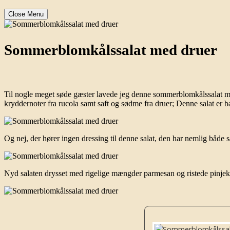
Close Menu
Sommerblomkålssalat med druer
Til nogle meget søde gæster lavede jeg denne sommerblomkålssalat med dr
kryddernoter fra rucola samt saft og sødme fra druer; Denne salat er bar
Og nej, der hører ingen dressing til denne salat, den har nemlig både saf
Nyd salaten drysset med rigelige mængder parmesan og ristede pinjeke