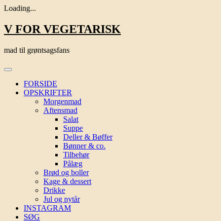
Loading...
Skip
V FOR VEGETARISK
to
content
mad til grøntsagsfans
FORSIDE
OPSKRIFTER
Morgenmad
Aftensmad
Salat
Suppe
Deller & Bøffer
Bønner & co.
Tilbehør
Pålæg
Brød og boller
Kage & dessert
Drikke
Jul og nytår
INSTAGRAM
SØG