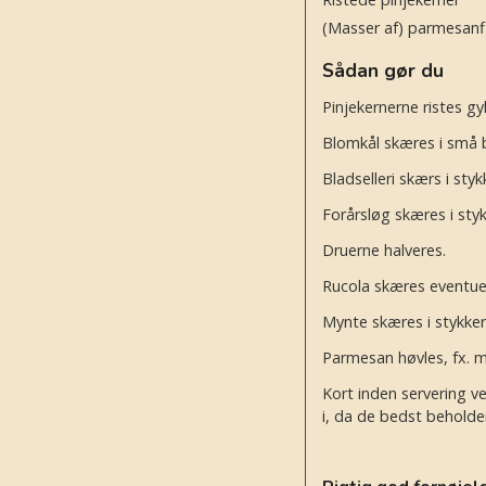
(Masser af) parmesanf
Sådan gør du
Pinjekernerne ristes g
Blomkål skæres i små bu
Bladselleri skærs i styk
Forårsløg skæres i styk
Druerne halveres.
Rucola skæres eventuelt
Mynte skæres i stykker 
Parmesan høvles, fx. med
Kort inden servering v
i, da de bedst beholder