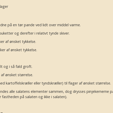
lager
yldne på en tør pande ved lidt over middel varme.
ketter og derefter i relativt tynde skiver.
ker af ønsket tykkelse.
ker af ønsket tykkelse.
 og i så fald groft.
af ønsket størrelse.
 kartoffelskræller eller tyndskræller) til flager af ønsket størrelse.
endes alle salatens elementer sammen, dog drysses pinjekernerne på
 fastheden på salaten og ikke i salaten).