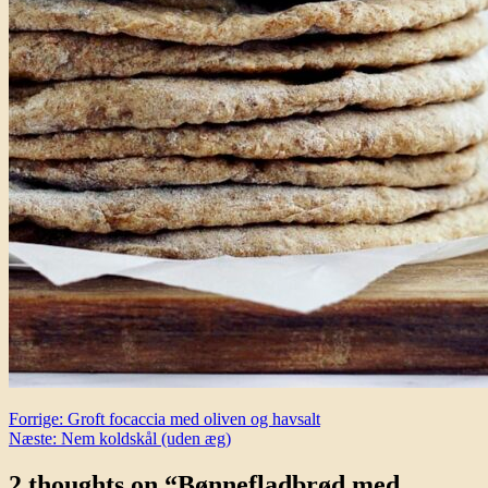
Indlægsnavigation
Forrige:
Groft focaccia med oliven og havsalt
Næste:
Nem koldskål (uden æg)
2 thoughts on “
Bønnefladbrød med