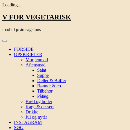
Loading...
Skip
V FOR VEGETARISK
to
content
mad til grøntsagsfans
FORSIDE
OPSKRIFTER
Morgenmad
Aftensmad
Salat
Suppe
Deller & Bøffer
Bønner & co.
Tilbehør
Pålæg
Brød og boller
Kage & dessert
Drikke
Jul og nytår
INSTAGRAM
SØG