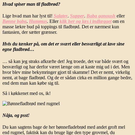
Hvad spiser man til fladbrød?
Lige hvad man har lyst til!
Salater
.
Supper
.
Baba ganoush
eller
Bønne baba
.
Hummus
. Eller
klik her og læs i indlægget
om en
masse lækre bud på toppings til fladbrød. Det er nærmest kun
fantasien, der sætter grænser.
Hvis du tænker på, om det er svært eller besværligt at lave sine
egne fladbrød…
… så kan jeg straks afkræfte det! Jeg troede, det var både svært og
besværligt og har derfor været længe om at kaste mig ud i det. Men
hvor blev mine bekymringer gjort til skamme! Det er nemt, virkelig
nemt, at bage fladbrød. Og de er sådan cirka en million gange bedre,
end dem man kan købe sig til.
Så i køkkenet med os, ik!
Nåja, og psst!
Du kan sagtens bage de her bønnefladebrød med andet groft mel
end rugmel, faktisk kan du bruge lige den type grovmel, du