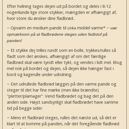
Efter hvilning tages dejen ud på bordet og deles i 8-12
nogenlunde lige store stykker, mængden er afhængigt af,
hvor store du ønsker dine fladbrød..
~ Opvarm en medium pande til
middel varme* ~
cirka
vær
opmærksom på at fladbrødene steges uden fedtstof på
panden!
~ Et stykke dej trilles rundt som en bolle, trykkes/rulles så
fladt som det ønskes, afhængigt af om det færdige
fladbrød skal være tyndt eller tykt, og vendes i lidt mel. Brug
mel nok på bordet og dejen, så dejen ikke hænger fast i
bord og kagerulle under udrulning.
~ Det udrullede fladbrød lægges på den varme pande og
steger til det har fine mørke (men ikke brændte)
"pletter/plamager". Vend fladbrødet og bag det på den
anden side. Højst sandsynligt skal fladbrødet have samme
tid på begge sider.
~ Mens et fladbrød steges, rulles det næste ud, så det er
klart til at komme på panden, når det foregående fladbrød