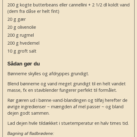
200
g
kogte butterbeans eller cannellini + 2 1/2 dl koldt vand
(dem fra dåse er helt fint)
20
g
gær
20
g
olivenolie
200
g
rugmel
200
g
hvedemel
10
g
groft salt
Sådan gør du
Bønnerne skylles og afdryppes grundigt.
Blend bønnerne og vand meget grundigt til en helt vandet
masse, fx en stavblender fungerer perfekt til formålet.
Rør gæren ud i bønne-vand-blandingen og tilføj herefter de
øvrige ingredienser ~ mængden af mel passer ~ og bland
dejen godt sammen.
Lad dejen hvile tildækket i stuetemperatur en halv times tid.
Bagning af fladbrødene: