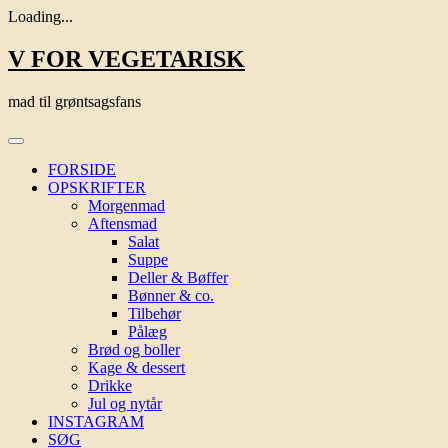
Loading...
Skip
V FOR VEGETARISK
to
content
mad til grøntsagsfans
FORSIDE
OPSKRIFTER
Morgenmad
Aftensmad
Salat
Suppe
Deller & Bøffer
Bønner & co.
Tilbehør
Pålæg
Brød og boller
Kage & dessert
Drikke
Jul og nytår
INSTAGRAM
SØG