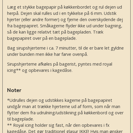
Læg et stykke bagepapir på køkkenbordet og rul dejen ud
herpå. Dejen skal rulles ud i en tykkelse på 6 mm. Udstik
hjerter (eller andre former) og fjerne den overskydende dej
fra bagepapiret. Småkagerne flyder ikke ud under bagning,
så de kan ligge relativt tæt på bagepladen. Træk
bagepapiret over på en bageplade.
Bag sirupshjerterne i ca. 7 minutter, til de er bare let gyldne
under bunden men ikke har farve ovenpå.
Sirupshjerterne afkøles på bagerist, pyntes med royal
icing** og opbevares i kagedåse.
Noter
*Udrulles dejen og udstikkes kagerne på bagepapiret
undgår man at trække hjerterne ud af form, som når man
flytter dem fra udrulning/udstikning på køkkenbord og over
til bageplade.
** Royal icing holder sig fast, når den opbevares i fx
kagedåse. Det gør traditionel glasur IKKE! Hvis man ønsker