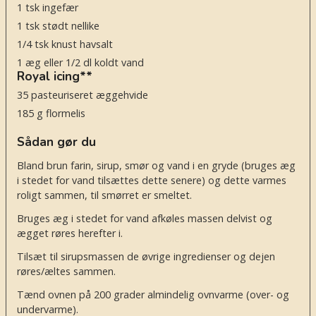
1
tsk
ingefær
1
tsk
stødt nellike
1/4
tsk
knust havsalt
1
æg eller 1/2 dl koldt vand
Royal icing**
35
pasteuriseret æggehvide
185
g
flormelis
Sådan gør du
Bland brun farin, sirup, smør og vand i en gryde (bruges æg
i stedet for vand tilsættes dette senere) og dette varmes
roligt sammen, til smørret er smeltet.
Bruges æg i stedet for vand afkøles massen delvist og
ægget røres herefter i.
Tilsæt til sirupsmassen de øvrige ingredienser og dejen
røres/æltes sammen.
Tænd ovnen på 200 grader almindelig ovnvarme (over- og
undervarme).