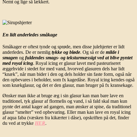
Nemt og lige så lækkert.
En lidt anderledes småkage
Småkager er oftest tynde og sprøde, men disse julehjerter er lidt
anderledes. De er nemlig
tykke og bløde
. Og så er de
milde i
smagen
og
fuldendes smags- og teksturmæssigt ved at blive pyntet
med royal icing
. Royal icing er glasur lavet med pasteuriseret
æggehvide i stedet for med vand, hvorved glasuren dels har lidt
“knæk”, når man bider i den og dels holder sin faste form, også når
den opbevares i beholder, som fx kagedåse. Royal icing kendes også
som knækglasur, og det er den glasur, man bruger på fx kransekage.
Ønsker man ikke at bruge æg i sin glasur kan man bare lave en
traditionel, tyk glasur af flormelis og vand, i så fald skal man kun
pynte det antal kager ad gangen, man ønsker at spise, da traditionel
glasur “smelter” ved opbevaring. Eller man kan lave en royal icing
af aqua faba (væsken fra kikærter i dåse), opskriften på det, finder
du ved at trykke
HER
.