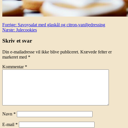
Indlægsnavigation
Forrige:
Savoysalat med glaskål og citron-vaniljedressing
Næste:
Julecookies
Skriv et svar
Din e-mailadresse vil ikke blive publiceret.
Krævede felter er
markeret med
*
Kommentar
*
Navn
*
E-mail
*