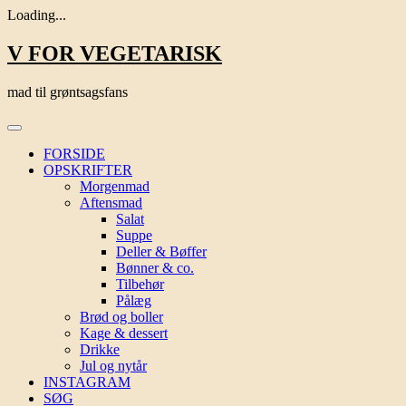
Loading...
Skip
V FOR VEGETARISK
to
content
mad til grøntsagsfans
FORSIDE
OPSKRIFTER
Morgenmad
Aftensmad
Salat
Suppe
Deller & Bøffer
Bønner & co.
Tilbehør
Pålæg
Brød og boller
Kage & dessert
Drikke
Jul og nytår
INSTAGRAM
SØG