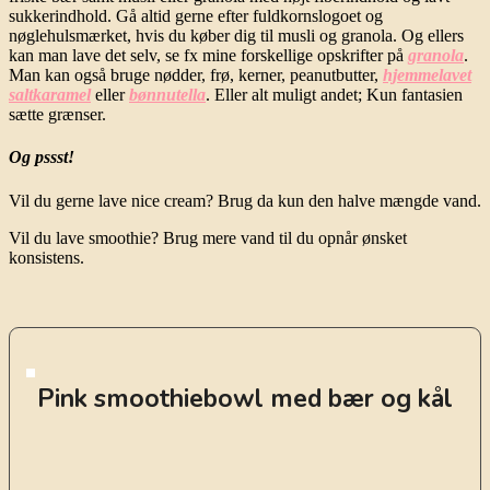
sukkerindhold. Gå altid gerne efter fuldkornslogoet og
nøglehulsmærket, hvis du køber dig til musli og granola. Og ellers
kan man lave det selv, se fx mine forskellige opskrifter på
granola
.
Man kan også bruge nødder, frø, kerner, peanutbutter,
hjemmelavet
saltkaramel
eller
bønnutella
. Eller alt muligt andet; Kun fantasien
sætte grænser.
Og pssst!
Vil du gerne lave nice cream? Brug da kun den halve mængde vand.
Vil du lave smoothie? Brug mere vand til du opnår ønsket
konsistens.
Pink smoothiebowl med bær og kål