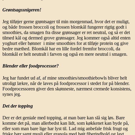
Grøntsagssnigeren!
Jeg tilføjer gerne grøntsager til min morgenmad, hvor det er muligt,
og både frossen broccoli og frossen blomkål fungerer rigtig godt i
smoothies, da smagen fra disse grønsager er ret neutral, og så er det
tilmed kål og dermed grove grønsager. Jeg kommer også altid enten
yoghurt eller bønner i mine smoothies for at tilføje protein og give
bedre mæthed. Blomkål har en lille fordel fremfor broccoli, da
blomkål er helt neutralt i farven og også en mere neutral i smagen.
Blender eller foodprocessor?
Jeg har fundet ud af, af mine smoothies/smoothiebowls bliver helt
utroligt lækre, når de laves på foodprocessor i stedet for på blender.
Foodprocessoren giver den skønneste, nærmest cremede konsistens,
synes jeg.
Det der topping
Der er det geniale med topping, at man bare kan slå sig løs. Bare
komme det på, man allerbedst kan lidt, som køkkenet kan byde på,
eller som man bare lige har lyst til. Lad mig anbefale frisk frugt og
friske bær samt musli eller granola med højt fiberindhold og lavt