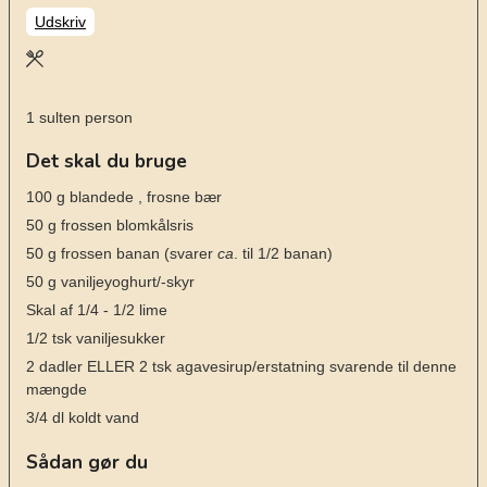
Udskriv
1
sulten person
Det skal du bruge
100
g
blandede
, frosne bær
50
g
frossen blomkålsris
50
g
frossen banan
(svarer
ca
. til 1/2 banan)
50
g
vaniljeyoghurt/-skyr
Skal af 1/4 - 1/2 lime
1/2
tsk
vaniljesukker
2
dadler ELLER 2 tsk agavesirup/erstatning svarende til denne
mængde
3/4
dl
koldt vand
Sådan gør du