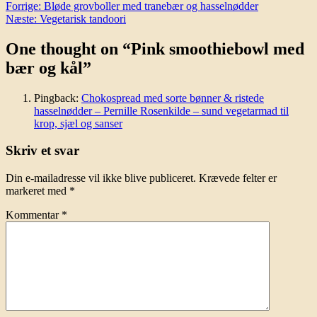
Indlægsnavigation
Forrige:
Bløde grovboller med tranebær og hasselnødder
Næste:
Vegetarisk tandoori
One thought on “
Pink smoothiebowl med
bær og kål
”
Pingback:
Chokospread med sorte bønner & ristede
hasselnødder – Pernille Rosenkilde – sund vegetarmad til
krop, sjæl og sanser
Skriv et svar
Din e-mailadresse vil ikke blive publiceret.
Krævede felter er
markeret med
*
Kommentar
*