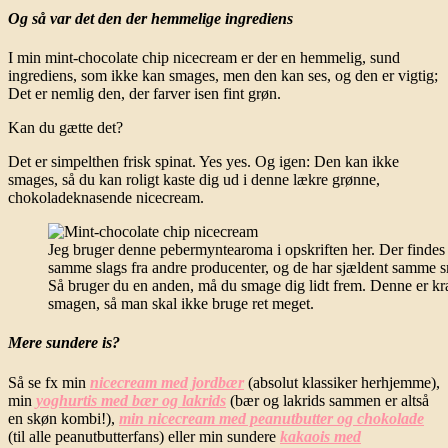
Og så var det den der hemmelige ingrediens
I min mint-chocolate chip nicecream er der en hemmelig, sund
ingrediens, som ikke kan smages, men den kan ses, og den er vigtig;
Det er nemlig den, der farver isen fint grøn.
Kan du gætte det?
Det er simpelthen frisk spinat. Yes yes. Og igen: Den kan ikke
smages, så du kan roligt kaste dig ud i denne lækre grønne,
chokoladeknasende nicecream.
Jeg bruger denne pebermyntearoma i opskriften her. Der findes
samme slags fra andre producenter, og de har sjældent samme 
Så bruger du en anden, må du smage dig lidt frem. Denne er kra
smagen, så man skal ikke bruge ret meget.
Mere sundere is?
Så se fx min
nicecream med jordbær
(absolut klassiker herhjemme),
min
yoghurtis med bær og lakrids
(bær og lakrids sammen er altså
en skøn kombi!),
min nicecream med peanutbutter og chokolade
(til alle peanutbutterfans) eller min sundere
kakaois med