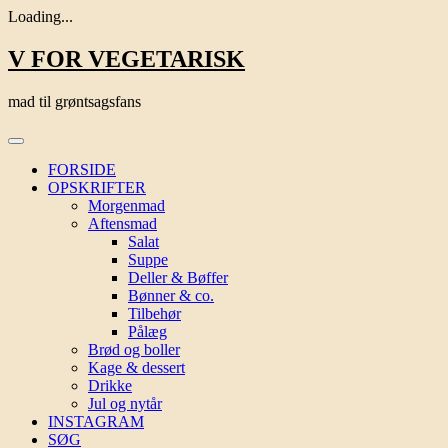
Loading...
Skip
V FOR VEGETARISK
to
content
mad til grøntsagsfans
FORSIDE
OPSKRIFTER
Morgenmad
Aftensmad
Salat
Suppe
Deller & Bøffer
Bønner & co.
Tilbehør
Pålæg
Brød og boller
Kage & dessert
Drikke
Jul og nytår
INSTAGRAM
SØG