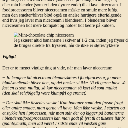
eller min blender (som er i den dyrere ende) til at lave nicecream. I
foodprocessoren bliver nicecreamen måske en smule mere luftig,
men den smelter/bliver blød også en anelse hurtigere efterfølgende,
end hvis jeg laver min nicecream i blenderen. I blenderen bliver
nicecreamen lidt mere kompakt og holder lidt bedre på kulden.
Jeg skærer altid bananerne i skiver af 1-2 cm, inden jeg fryser 
de bruges direkte fra fryseren, når de ikke er større/tykkere
Vigtigt!
Der er to meget vigtige ting at vide, når man laver nicecream:
~ Jo længere tid nicecream blendes/køres i foodprocessor, jo mere
blød/smeltende bliver den, og det ønsker vi ikke. Vi vil gerne have så
fast en is som muligt, så kør nicecreamen så kort tid som muligt
(den skal selvfølgelig være klumpfri og cremet)
~ Der skal ikke tilsættes væske! Kun bananer samt den frosne frugt
eller andre smage, man gerne vil have. Men ikke væske. I starten og
et stykke hen i processen, når man står der og kigger på bananerne
i blenderen/foodprocessoren kan man godt få lyst til at tilsætte lidt fx
(plante)mælk, men lad være! I sidste ende vil væsken gøre