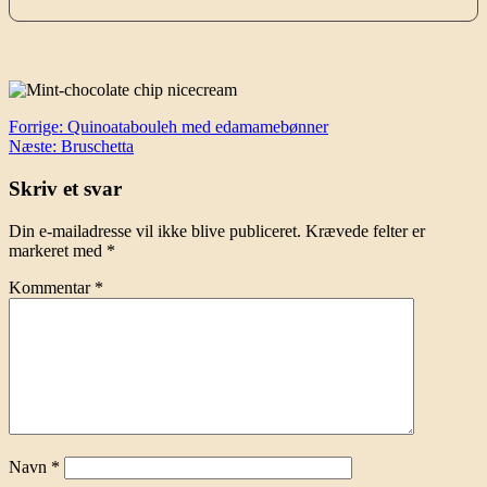
Indlægsnavigation
Forrige:
Quinoatabouleh med edamamebønner
Næste:
Bruschetta
Skriv et svar
Din e-mailadresse vil ikke blive publiceret.
Krævede felter er
markeret med
*
Kommentar
*
Navn
*