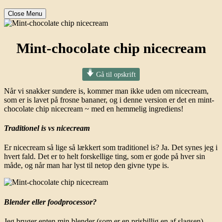
Close Menu
Mint-chocolate chip nicecream
Gå til opskrift
Når vi snakker sundere is, kommer man ikke uden om nicecream,
som er is lavet på frosne bananer, og i denne version er det en mint-
chocolate chip nicecream ~ med en hemmelig ingrediens!
Traditionel is vs nicecream
Er nicecream så lige så lækkert som traditionel is? Ja. Det synes jeg i
hvert fald. Det er to helt forskellige ting, som er gode på hver sin
måde, og når man har lyst til netop den givne type is.
Blender eller foodprocessor?
Jeg bruger enten min blender (som er en prisbillig en af slagsen)