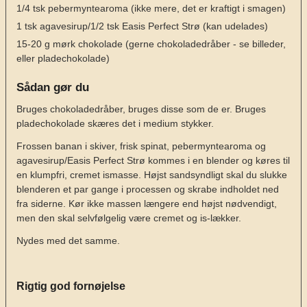
1/4
tsk
pebermyntearoma
(ikke mere, det er kraftigt i smagen)
1
tsk
agavesirup/1/2 tsk Easis Perfect Strø
(kan udelades)
15-20
g
mørk chokolade
(gerne chokoladedråber - se billeder,
eller pladechokolade)
Sådan gør du
Bruges chokoladedråber, bruges disse som de er. Bruges
pladechokolade skæres det i medium stykker.
Frossen banan i skiver, frisk spinat, pebermyntearoma og
agavesirup/Easis Perfect Strø kommes i en blender og køres til
en klumpfri, cremet ismasse. Højst sandsyndligt skal du slukke
blenderen et par gange i processen og skrabe indholdet ned
fra siderne. Kør ikke massen længere end højst nødvendigt,
men den skal selvfølgelig være cremet og is-lækker.
Nydes med det samme.
Rigtig god fornøjelse