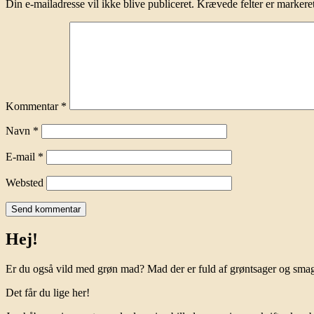
Din e-mailadresse vil ikke blive publiceret.
Krævede felter er marker
Kommentar
*
Navn
*
E-mail
*
Websted
Hej!
Er du også vild med grøn mad? Mad der er fuld af grøntsager og sm
Det får du lige her!