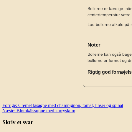
Bollerne er færdige. nå
centertemperatur være 
Lad bollerne afkøle på r
Noter
Bollerne kan også bage
bollerne er formet og d
Rigtig god fornøjel
Indlægsnavigation
Forrige:
Cremet lasagne med champignon, tomat, linser og spinat
Næste:
Blomkålssuppe med karryskum
Skriv et svar