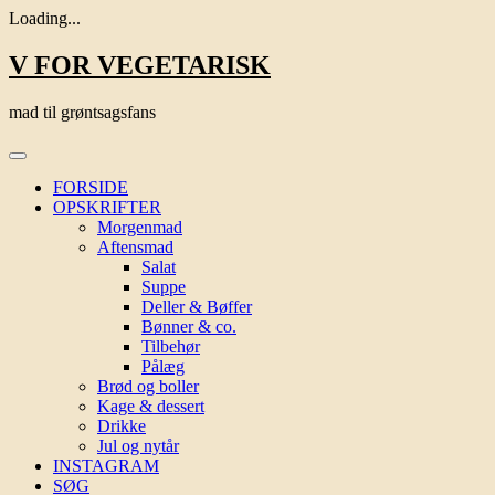
Loading...
Skip
V FOR VEGETARISK
to
content
mad til grøntsagsfans
FORSIDE
OPSKRIFTER
Morgenmad
Aftensmad
Salat
Suppe
Deller & Bøffer
Bønner & co.
Tilbehør
Pålæg
Brød og boller
Kage & dessert
Drikke
Jul og nytår
INSTAGRAM
SØG