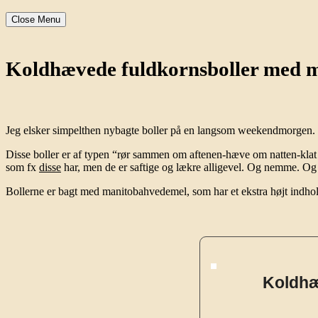
Close Menu
Koldhævede fuldkornsboller med m
Jeg elsker simpelthen nybagte boller på en langsom weekendmorgen. L
Disse boller er af typen “rør sammen om aftenen-hæve
om natten-kla
som fx
disse
har, men de er saftige og lækre alligevel. Og nemme. Og s
Bollerne er bagt med manitobahvedemel, som har et ekstra højt indhol
Koldhæ