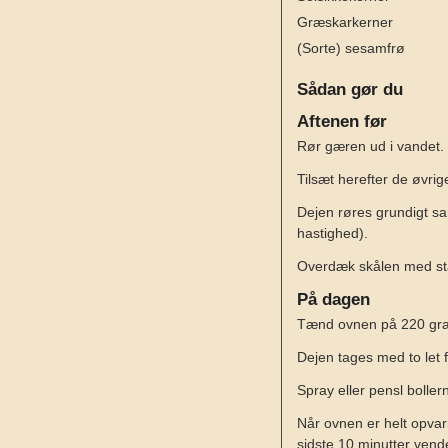
Græskarkerner
(Sorte) sesamfrø
Sådan gør du
Aftenen før
Rør gæren ud i vandet.
Tilsæt herefter de øvrig
Dejen røres grundigt s
hastighed).
Overdæk skålen med stani
På dagen
Tænd ovnen på 220 grad
Dejen tages med to let 
Spray eller pensl bolle
Når ovnen er helt opvar
sidste 10 minutter vend