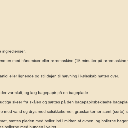
e ingredienser.
ammen med håndmixer eller røremaskine (15 minutter på røremaskine ve
ol eller lignende og stil dejen til hævning i køleskab natten over.
er varmluft, og læg bagepapir på en bageplade.
fugtige skeer fra skålen og sættes på den bagepapirsbeklædte bagepla
rne med vand og drys med solsikkekerner, græskarkerner samt (sorte) 
met, sættes pladen med boller ind i midten af ovnen, og bollerne bager 
es bollerne med bunden i vejret.