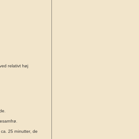
d relativt høj
de.
sesamfrø.
ca. 25 minutter, de