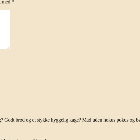
et med
*
ag? Godt brød og et stykke hyggelig kage? Mad uden hokus pokus og b