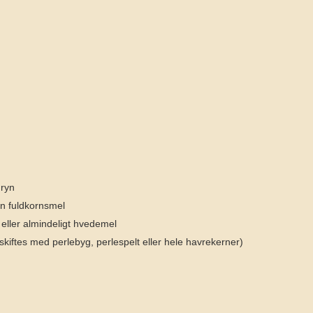
gryn
en fuldkornsmel
ller almindeligt hvedemel
skiftes med perlebyg, perlespelt eller hele havrekerner)