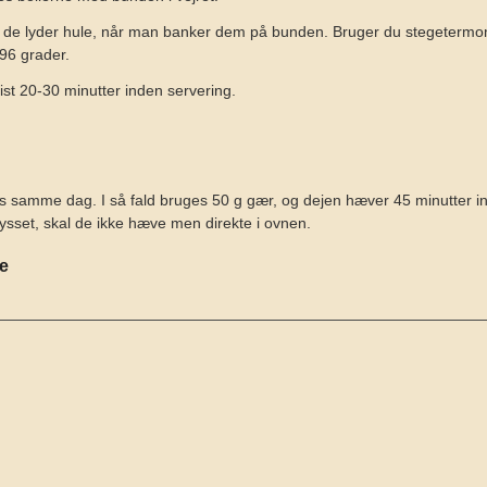
r de lyder hule, når man banker dem på bunden. Bruger du stegetermom
96 grader.
ist 20-30 minutter inden servering.
s samme dag. I så fald bruges 50 g gær, og dejen hæver 45 minutter i
rysset, skal de ikke hæve men direkte i ovnen.
se