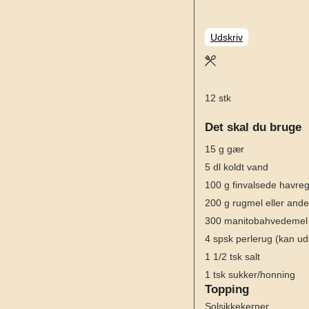
Udskriv
12
stk
Det skal du bruge
15
g
gær
5
dl
koldt vand
100
g
finvalsede havre
200
g
rugmel eller and
300
manitobahvedemel e
4
spsk
perlerug
(kan ud
1 1/2
tsk
salt
1
tsk
sukker/honning
Topping
Solsikkekerner