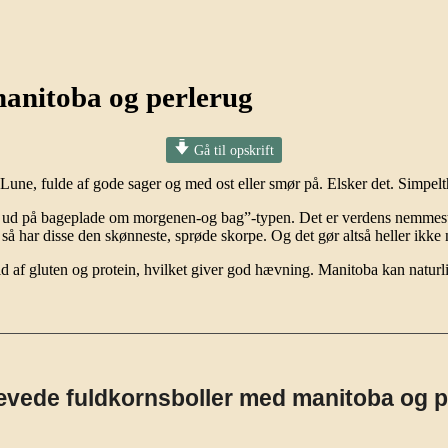
anitoba og perlerug
Gå til opskrift
une, fulde af gode sager og med ost eller smør på. Elsker det. Simpelt
t ud på bageplade om morgenen-og bag”-typen. Det er verdens nemmeste
å har disse den skønneste, sprøde skorpe. Og det gør altså heller ikke 
d af gluten og protein, hvilket giver god hævning. Manitoba kan natur
vede fuldkornsboller med manitoba og p