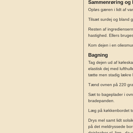
Sammenrøring og 
Opløs gæren i lidt af va
Tilsæt surdej og bland g
Resten af ingrediensern
hastighed. Ellers brug
Kom dejen i en oliesmurt
Bagning
Tag dejen ud af køleska
elastisk dej med lufthul
tætte men stadig lækre b
Tænd ovnen på 220 grad
Sæt to bageplader i ovn
bradepanden.
Læg på køkkenbordet to 
Drys mel samt lidt solsi
på det meldryssede bord.
dejskraber el. lign., da 