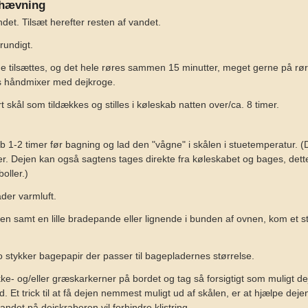
hævning
ndet. Tilsæt herefter resten af vandet.
rundigt.
e tilsættes, og det hele røres sammen 15 minutter, meget gerne på rø
es håndmixer med dejkroge.
 skål som tildækkes og stilles i køleskab natten over/ca. 8 timer.
b 1-2 timer før bagning og lad den "vågne" i skålen i stuetemperatur. (
ler. Dejen kan også sagtens tages direkte fra køleskabet og bages, dett
oller.)
er varmluft.
en samt en lille bradepande eller lignende i bunden af ovnen, kom et st
stykker bagepapir der passer til bagepladernes størrelse.
kke- og/eller græskarkerner på bordet og tag så forsigtigt som muligt d
 Et trick til at få dejen nemmest muligt ud af skålen, er at hjælpe deje
vandet på dejskraberen vil forhindre klistring.