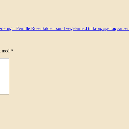
erug – Pernille Rosenkilde – sund vegetarmad til krop, sjæl og sanser
et med
*