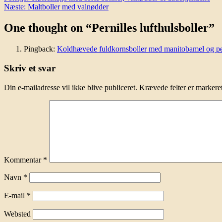
Næste:
Maltboller med valnødder
One thought on “
Pernilles lufthulsboller
”
Pingback:
Koldhævede fuldkornsboller med manitobamel og perl
Skriv et svar
Din e-mailadresse vil ikke blive publiceret.
Krævede felter er marker
Kommentar
*
Navn
*
E-mail
*
Websted