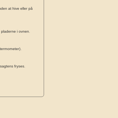
uden at hive eller på
 pladerne i ovnen.
etermometer).
 sagtens fryses.