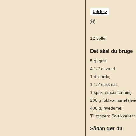
Udskriv
12
boller
Det skal du bruge
5
g.
gær
4 1/2
dl
vand
1
dl
surdej
1 1/2
spsk
salt
1
spsk
akaciehonning
200
g
fuldkornsmel
(hv
400
g.
hvedemel
Til toppen: Solsikkeker
Sådan gør du