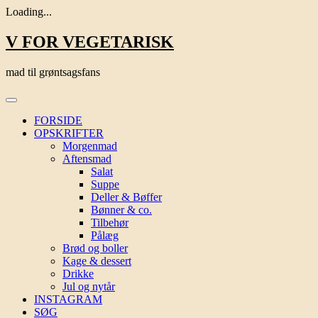
Loading...
Skip
V FOR VEGETARISK
to
content
mad til grøntsagsfans
FORSIDE
OPSKRIFTER
Morgenmad
Aftensmad
Salat
Suppe
Deller & Bøffer
Bønner & co.
Tilbehør
Pålæg
Brød og boller
Kage & dessert
Drikke
Jul og nytår
INSTAGRAM
SØG