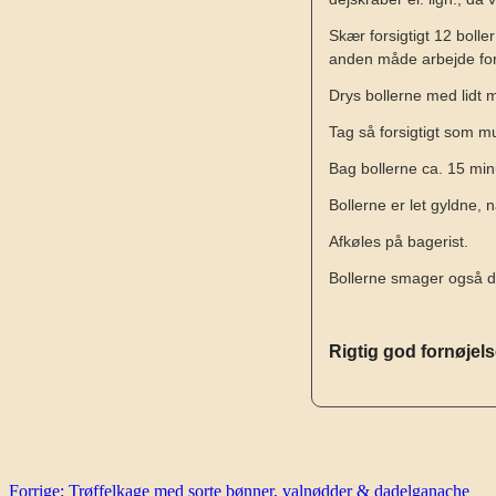
Skær forsigtigt 12 bolle
anden måde arbejde fo
Drys bollerne med lidt m
Tag så forsigtigt som m
Bag bollerne ca. 15 minu
Bollerne er let gyldne,
Afkøles på bagerist.
Bollerne smager også dej
Rigtig god fornøjel
Indlægsnavigation
Forrige:
Trøffelkage med sorte bønner, valnødder & dadelganache