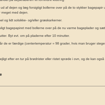
r ud af dejen og læg forsigtigt bollerne over på de to stykker bagepapir 
r meget med dejen.
el og lidt solsikke- og/eller græskarkerner.
uligt bagepapiret med bollerne over på de nu varme bageplader og sæt
tter. Byt evt. om på pladerne efter 10 minutter.
 når de er færdige (centertemperatur = 98 grader, hvis man bruger steg
ligt efter en tur på brødrister eller ristet sprøde i ovn, og de kan også
se