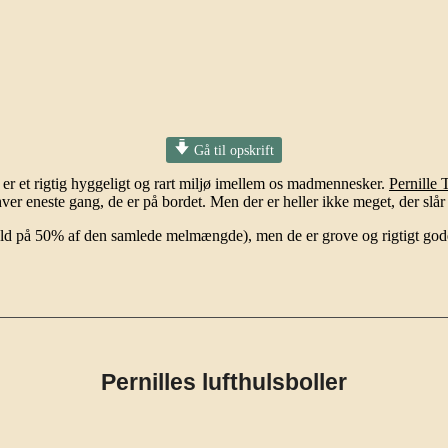
Gå til opskrift
 er et rigtig hyggeligt og rart miljø imellem os madmennesker.
Pernille 
ver eneste gang, de er på bordet. Men der er heller ikke meget, der s
dhold på 50% af den samlede melmængde), men de er grove og rigtigt go
Pernilles lufthulsboller