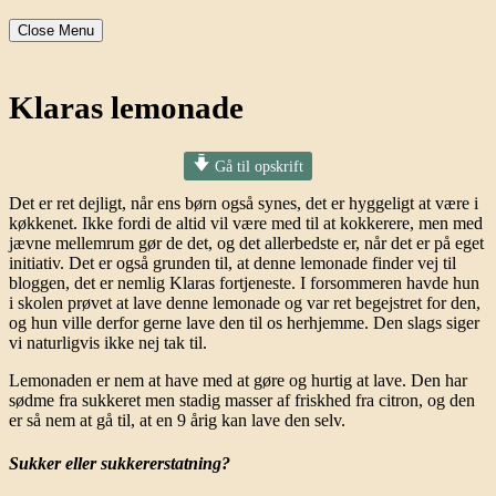
Close Menu
Klaras lemonade
Gå til opskrift
Det er ret dejligt, når ens børn også synes, det er hyggeligt at være i
køkkenet. Ikke fordi de altid vil være med til at kokkerere, men med
jævne mellemrum gør de det, og det allerbedste er, når det er på eget
initiativ. Det er også grunden til, at denne lemonade finder vej til
bloggen, det er nemlig Klaras fortjeneste. I forsommeren havde hun
i skolen prøvet at lave denne lemonade og var ret begejstret for den,
og hun ville derfor gerne lave den til os herhjemme. Den slags siger
vi naturligvis ikke nej tak til.
Lemonaden er nem at have med at gøre og hurtig at lave. Den har
sødme fra sukkeret men stadig masser af friskhed fra citron, og den
er så nem at gå til, at en 9 årig kan lave den selv.
Sukker eller sukkererstatning?