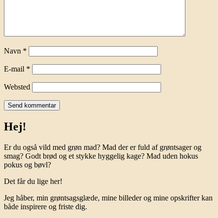
Navn
*
E-mail
*
Websted
Hej!
Er du også vild med grøn mad? Mad der er fuld af grøntsager og
smag? Godt brød og et stykke hyggelig kage? Mad uden hokus
pokus og bøvl?
Det får du lige her!
Jeg håber, min grøntsagsglæde, mine billeder og mine opskrifter kan
både inspirere og friste dig.