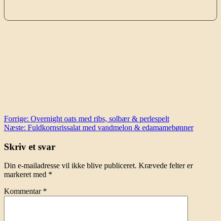
Indlægsnavigation
Forrige:
Overnight oats med ribs, solbær & perlespelt
Næste:
Fuldkornsrissalat med vandmelon & edamamebønner
Skriv et svar
Din e-mailadresse vil ikke blive publiceret.
Krævede felter er
markeret med
*
Kommentar
*