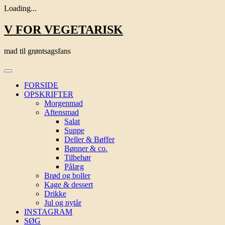
Loading...
Skip
V FOR VEGETARISK
to
content
mad til grøntsagsfans
FORSIDE
OPSKRIFTER
Morgenmad
Aftensmad
Salat
Suppe
Deller & Bøffer
Bønner & co.
Tilbehør
Pålæg
Brød og boller
Kage & dessert
Drikke
Jul og nytår
INSTAGRAM
SØG