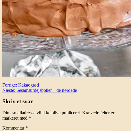
Indlægsnavigation
Forrige:
Kakaogrød
Næste:
Sesamsurdejsboller – de nørdede
Skriv et svar
Din e-mailadresse vil ikke blive publiceret.
Krævede felter er
markeret med
*
Kommentar
*