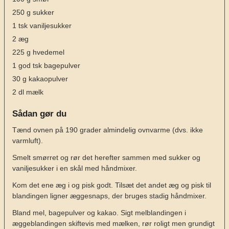
250
g
sukker
1
tsk
vaniljesukker
2
æg
225
g
hvedemel
1
god tsk bagepulver
30
g
kakaopulver
2
dl
mælk
Sådan gør du
Tænd ovnen på 190 grader almindelig ovnvarme (dvs. ikke
varmluft).
Smelt smørret og rør det herefter sammen med sukker og
vaniljesukker i en skål med håndmixer.
Kom det ene æg i og pisk godt. Tilsæt det andet æg og pisk til
blandingen ligner æggesnaps, der bruges stadig håndmixer.
Bland mel, bagepulver og kakao. Sigt melblandingen i
æggeblandingen skiftevis med mælken, rør roligt men grundigt