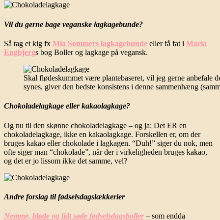
Vil du gerne bage veganske lagkagebunde?
Så tag et kig fx
Mia Sommers lagkagebunde
eller få fat i
Maria
Engbjerg
s bog Boller og lagkage på vegansk.
Skal flødeskummet være plantebaseret, vil jeg gerne anbefale d
synes, giver den bedste konsistens i denne sammenhæng (samm
Chokoladelagkage eller kakaolagkage?
Og nu til den skønne chokoladelagkage – og ja: Det ER en
chokoladelagkage, ikke en kakaolagkage. Forskellen er, om der
bruges kakao eller chokolade i lagkagen. “Duh!” siger du nok, men
ofte siger man “chokolade”, når der i virkeligheden bruges kakao,
og det er jo lissom ikke det samme, vel?
Andre forslag til fødselsdagslækkerier
Nemme, bløde og lidt søde fødselsdagsboller
– som endda