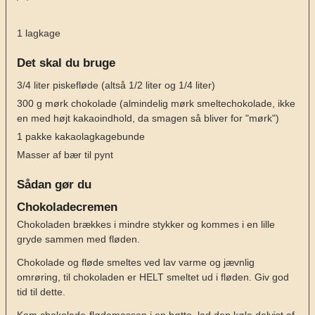
1
lagkage
Det skal du bruge
3/4
liter
piskefløde
(altså 1/2 liter og 1/4 liter)
300
g
mørk chokolade
(almindelig mørk smeltechokolade, ikke
en med højt kakaoindhold, da smagen så bliver for "mørk")
1
pakke kakaolagkagebunde
Masser af bær til pynt
Sådan gør du
Chokoladecremen
Chokoladen brækkes i mindre stykker og kommes i en lille
gryde sammen med fløden.
Chokolade og fløde smeltes ved lav varme og jævnlig
omrøring, til chokoladen er HELT smeltet ud i fløden. Giv god
tid til dette.
Kom chokolade-flødemassen i en bøtte, lad den køle delvist af