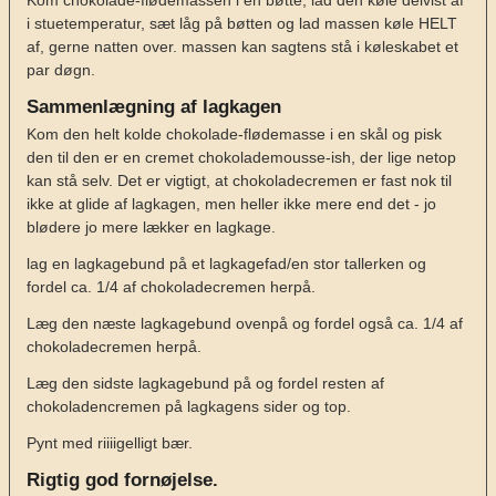
i stuetemperatur, sæt låg på bøtten og lad massen køle HELT
af, gerne natten over. massen kan sagtens stå i køleskabet et
par døgn.
Sammenlægning af lagkagen
Kom den helt kolde chokolade-flødemasse i en skål og pisk
den til den er en cremet chokolademousse-ish, der lige netop
kan stå selv. Det er vigtigt, at chokoladecremen er fast nok til
ikke at glide af lagkagen, men heller ikke mere end det - jo
blødere jo mere lækker en lagkage.
lag en lagkagebund på et lagkagefad/en stor tallerken og
fordel ca. 1/4 af chokoladecremen herpå.
Læg den næste lagkagebund ovenpå og fordel også ca. 1/4 af
chokoladecremen herpå.
Læg den sidste lagkagebund på og fordel resten af
chokoladencremen på lagkagens sider og top.
Pynt med riiiigelligt bær.
Rigtig god fornøjelse.