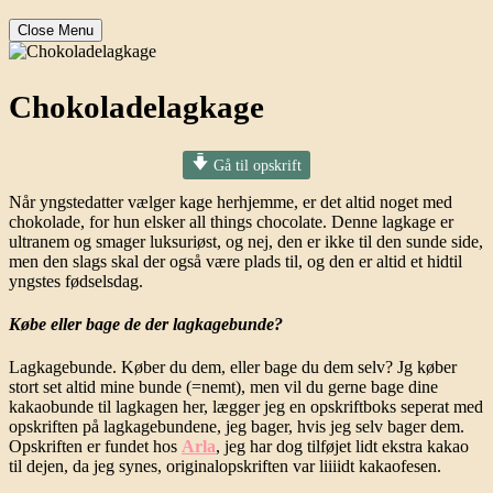
Close Menu
Chokoladelagkage
Gå til opskrift
Når yngstedatter vælger kage herhjemme, er det altid noget med
chokolade, for hun elsker all things chocolate. Denne lagkage er
ultranem og smager luksuriøst, og nej, den er ikke til den sunde side,
men den slags skal der også være plads til, og den er altid et hidtil
yngstes fødselsdag.
Købe eller bage de der lagkagebunde?
Lagkagebunde. Køber du dem, eller bage du dem selv? Jg køber
stort set altid mine bunde (=nemt), men vil du gerne bage dine
kakaobunde til lagkagen her, lægger jeg en opskriftboks seperat med
opskriften på lagkagebundene, jeg bager, hvis jeg selv bager dem.
Opskriften er fundet hos
Arla
, jeg har dog tilføjet lidt ekstra kakao
til dejen, da jeg synes, originalopskriften var liiiidt kakaofesen.