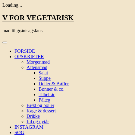
Loading...
Skip
V FOR VEGETARISK
to
content
mad til grøntsagsfans
FORSIDE
OPSKRIFTER
Morgenmad
Aftensmad
Salat
Suppe
Deller & Bøffer
Bønner & co.
Tilbehør
Pålæg
Brød og boller
Kage & dessert
Drikke
Jul og nytår
INSTAGRAM
SØG