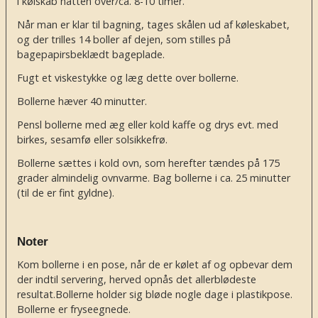
i kølskab natten over/ca. 8-10 timer.
Når man er klar til bagning, tages skålen ud af køleskabet,
og der trilles 14 boller af dejen, som stilles på
bagepapirsbeklædt bageplade.
Fugt et viskestykke og læg dette over bollerne.
Bollerne hæver 40 minutter.
Pensl bollerne med æg eller kold kaffe og drys evt. med
birkes, sesamfø eller solsikkefrø.
Bollerne sættes i kold ovn, som herefter tændes på 175
grader almindelig ovnvarme. Bag bollerne i ca. 25 minutter
(til de er fint gyldne).
Noter
Kom bollerne i en pose, når de er kølet af og opbevar dem
der indtil servering, herved opnås det allerblødeste
resultat.
Bollerne holder sig bløde nogle dage i plastikpose.
Bollerne er fryseegnede.