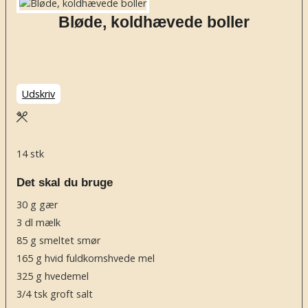
Bløde, koldhævede boller
Udskriv
14
stk
Det skal du bruge
30
g
gær
3
dl
mælk
85
g
smeltet smør
165
g
hvid fuldkornshvede mel
325
g
hvedemel
3/4
tsk
groft salt