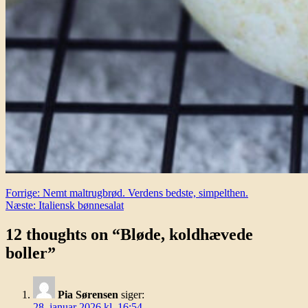
Indlægsnavigation
Forrige:
Nemt maltrugbrød. Verdens bedste, simpelthen.
Næste:
Italiensk bønnesalat
12 thoughts on “
Bløde, koldhævede
boller
”
Pia Sørensen
siger:
28. januar 2026 kl. 16:54