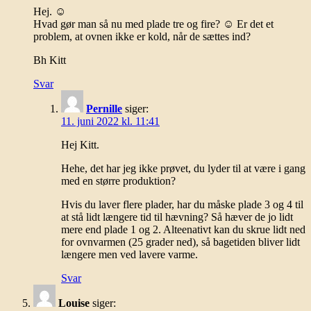
Hej. ☺️
Hvad gør man så nu med plade tre og fire? ☺️ Er det et
problem, at ovnen ikke er kold, når de sættes ind?
Bh Kitt
Svar
Pernille
siger:
11. juni 2022 kl. 11:41
Hej Kitt.
Hehe, det har jeg ikke prøvet, du lyder til at være i gang
med en større produktion?
Hvis du laver flere plader, har du måske plade 3 og 4 til
at stå lidt længere tid til hævning? Så hæver de jo lidt
mere end plade 1 og 2. Alteenativt kan du skrue lidt ned
for ovnvarmen (25 grader ned), så bagetiden bliver lidt
længere men ved lavere varme.
Svar
Louise
siger: