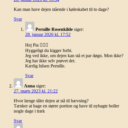
Kan man have dejen stående i køleskabet til to dage?
Svar
Pernille Rosenkilde
siger:
28. januar 2026 kl. 17:52
Hej Pia 🙋🏼‍♀️
Hyggeligt du kigger forbi.
Jeg ved ikke, om dejen kan stå et par døgn. Mon ikke?
Jeg har ikke selv prøvet det.
Kærlig hilsen Pernille.
Svar
Anna
siger:
27. marts 2023 kl. 21:22
Hvor længe tåler dejen at stå til hævning?
Tænker at bage en større portion og have til nybagte boller
nogle dage i træk
Svar