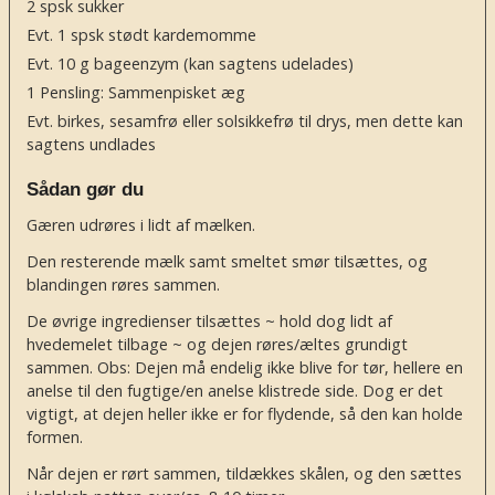
2
spsk
sukker
Evt. 1 spsk stødt kardemomme
Evt. 10 g bageenzym
(kan sagtens udelades)
1
Pensling: Sammenpisket æg
Evt. birkes, sesamfrø eller solsikkefrø til drys, men dette kan
sagtens undlades
Sådan gør du
Gæren udrøres i lidt af mælken.
Den resterende mælk samt smeltet smør tilsættes, og
blandingen røres sammen.
De øvrige ingredienser tilsættes ~ hold dog lidt af
hvedemelet tilbage ~ og dejen røres/æltes grundigt
sammen. Obs: Dejen må endelig ikke blive for tør, hellere en
anelse til den fugtige/en anelse klistrede side. Dog er det
vigtigt, at dejen heller ikke er for flydende, så den kan holde
formen.
Når dejen er rørt sammen, tildækkes skålen, og den sættes