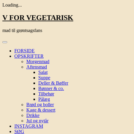
Loading...
Skip
V FOR VEGETARISK
to
content
mad til grøntsagsfans
FORSIDE
OPSKRIFTER
Morgenmad
Aftensmad
Salat
Suppe
Deller & Bøffer
Bønner & co.
Tilbehør
Pålæg
Brød og boller
Kage & dessert
Drikke
Jul og nytår
INSTAGRAM
SØG