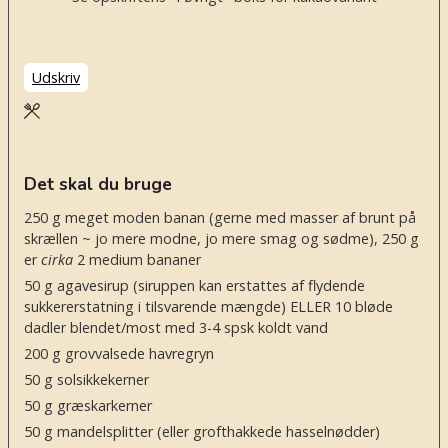
Udskriv
Det skal du bruge
250
g
meget moden banan
(gerne med masser af brunt på
skrællen ~ jo mere modne, jo mere smag og sødme), 250 g
er
cirka
2 medium bananer
50
g
agavesirup
(siruppen kan erstattes af flydende
sukkererstatning i tilsvarende mængde) ELLER 10 bløde
dadler blendet/most med 3-4 spsk koldt vand
200
g
grovvalsede havregryn
50
g
solsikkekerner
50
g
græskarkerner
50
g
mandelsplitter
(eller grofthakkede hasselnødder)