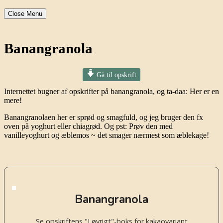
Close Menu
Banangranola
Gå til opskrift
Internettet bugner af opskrifter på banangranola, og ta-daa: Her er en
mere!
Banangranolaen her er sprød og smagfuld, og jeg bruger den fx
oven på yoghurt eller chiagrød. Og pst: Prøv den med
vanilleyoghurt og æblemos ~ det smager nærmest som æblekage!
Banangranola
Se opskriftens "I øvrigt"-boks for kakaovariant