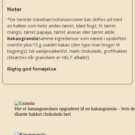
Noter
*De tørrede tranebær/sultanasrosiner kan skiftes ud med
en hvilken som helst anden tørret, blød frugt, fx tørret
mango, tørret papaya, tørret ananas eller tørret æble.
Kakaogranola
Samme ingredienser som nævnt i opskriften
ovenfor plus:
15 g usødet kakao (den type man bruger til
bagning)
2 tsk vaniljesukker
Evt. mørk chokolade, grofthakket
(tilsættes når granolaen er HELT afkølet)
Rigtig god fornøjelse
Her er banangranolaen opgraderet til en kakaogranola – hvis det
tilsætte hakket chokolade heri