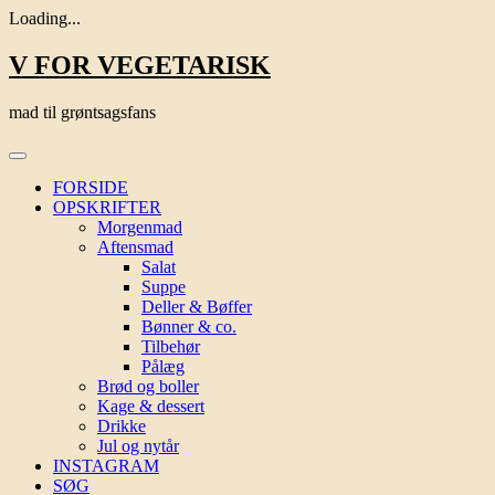
Loading...
Skip
V FOR VEGETARISK
to
content
mad til grøntsagsfans
FORSIDE
OPSKRIFTER
Morgenmad
Aftensmad
Salat
Suppe
Deller & Bøffer
Bønner & co.
Tilbehør
Pålæg
Brød og boller
Kage & dessert
Drikke
Jul og nytår
INSTAGRAM
SØG