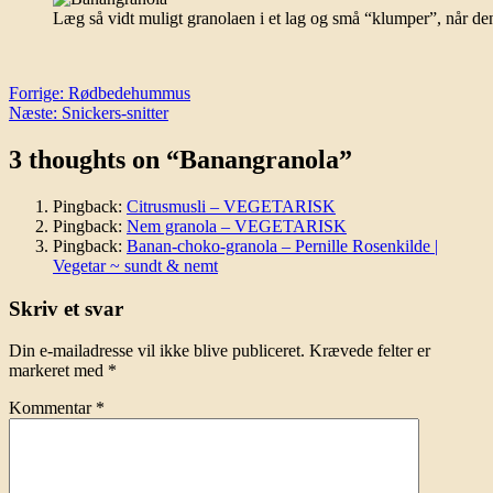
Læg så vidt muligt granolaen i et lag og små “klumper”, når de
Indlægsnavigation
Forrige:
Rødbedehummus
Næste:
Snickers-snitter
3 thoughts on “
Banangranola
”
Pingback:
Citrusmusli – VEGETARISK
Pingback:
Nem granola – VEGETARISK
Pingback:
Banan-choko-granola – Pernille Rosenkilde |
Vegetar ~ sundt & nemt
Skriv et svar
Din e-mailadresse vil ikke blive publiceret.
Krævede felter er
markeret med
*
Kommentar
*