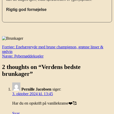
Rigtig god fornøjelse
Indlægsnavigation
Forrige:
Enebærgryde med brune champignon, grønne linser &
rødvin
Næste:
Pebernøddekugler
2 thoughts on “
Verdens bedste
brunkager
”
Pernille Jacobsen
siger:
3. oktober 2024 kl. 13:45
Har du en opskrift på vaniliekranse❤️🥰
Svar