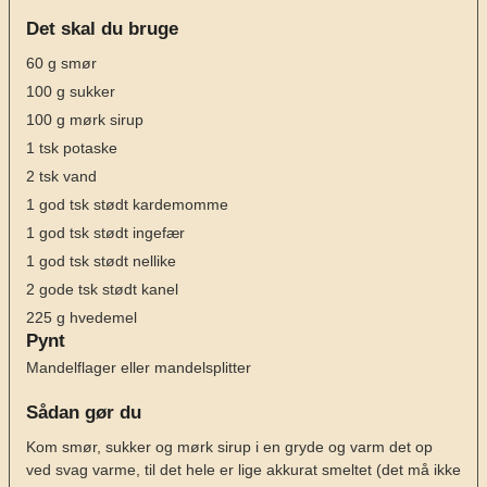
Det skal du bruge
60
g
smør
100
g
sukker
100
g
mørk sirup
1
tsk
potaske
2
tsk
vand
1
god tsk stødt kardemomme
1
god tsk stødt ingefær
1
god tsk stødt nellike
2
gode tsk stødt kanel
225
g
hvedemel
Pynt
Mandelflager eller mandelsplitter
Sådan gør du
Kom smør, sukker og mørk sirup i en gryde og varm det op
ved svag varme, til det hele er lige akkurat smeltet (det må ikke