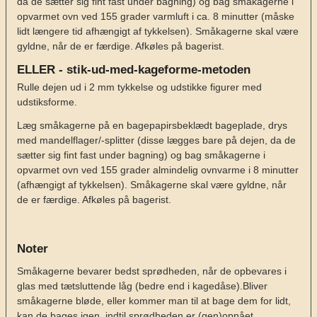
da de sætter sig fint fast under bagning) og bag småkagerne i
opvarmet ovn ved 155 grader varmluft i ca. 8 minutter (måske
lidt længere tid afhængigt af tykkelsen). Småkagerne skal være
gyldne, når de er færdige. Afkøles på bagerist.
ELLER - stik-ud-med-kageforme-metoden
Rulle dejen ud i 2 mm tykkelse og udstikke figurer med
udstiksforme.
Læg småkagerne på en bagepapirsbeklædt bageplade, drys
med mandelflager/-splitter (disse lægges bare på dejen, da de
sætter sig fint fast under bagning) og bag småkagerne i
opvarmet ovn ved 155 grader almindelig ovnvarme i 8 minutter
(afhængigt af tykkelsen). Småkagerne skal være gyldne, når
de er færdige. Afkøles på bagerist.
Noter
Småkagerne bevarer bedst sprødheden, når de opbevares i
glas med tætsluttende låg (bedre end i kagedåse).
Bliver
småkagerne bløde, eller kommer man til at bage dem for lidt,
kan de bages igen, indtil sprødheden er (gen)opnået.