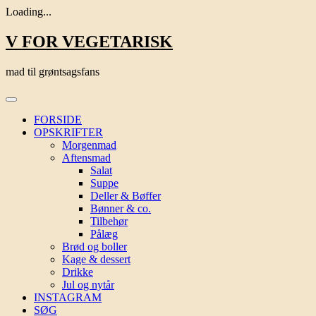
Loading...
Skip
V FOR VEGETARISK
to
content
mad til grøntsagsfans
FORSIDE
OPSKRIFTER
Morgenmad
Aftensmad
Salat
Suppe
Deller & Bøffer
Bønner & co.
Tilbehør
Pålæg
Brød og boller
Kage & dessert
Drikke
Jul og nytår
INSTAGRAM
SØG