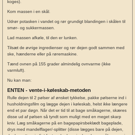
koges).
Kom massen i en skål.
Udrør potasken i vandet og rør grundigt blandingen i skålen til
smør- og sukkermassen.
Lad massen afkøle, til den er lunken.
Tilsæt de øvrige ingredienser og rør dejen godt sammen med
ske, hænderne eller på røremaskine.
Tænd ovnen på 155 grader almindelig ovnvarme (ikke
varmluft).
Nu kan man:
ENTEN - vente-i-køleskab-metoden
Rulle dejen til 2 pølser af ønsket tykkelse, pakke pølserne ind i
husholdningsfilm og lægge dejen i køleskab, helst ikke længere
end et par døgn. Når det er tid til at bage småkagerne, skæres
disse ud af pølsen så tyndt som muligt med en meget skarp
kniv. Læg småkagerne på en bagepapirsbeklædt bageplade,
drys med mandelflager/-splitter (disse lægges bare på dejen,