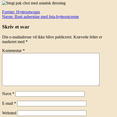
Indlægsnavigation
Forrige:
Hytteostwraps
Næste:
Bagt aubergine med feta-hytteostcreme
Skriv et svar
Din e-mailadresse vil ikke blive publiceret.
Krævede felter er
markeret med
*
Kommentar
*
Navn
*
E-mail
*
Websted