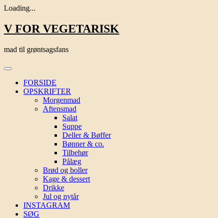
Loading...
Skip
V FOR VEGETARISK
to
content
mad til grøntsagsfans
FORSIDE
OPSKRIFTER
Morgenmad
Aftensmad
Salat
Suppe
Deller & Bøffer
Bønner & co.
Tilbehør
Pålæg
Brød og boller
Kage & dessert
Drikke
Jul og nytår
INSTAGRAM
SØG