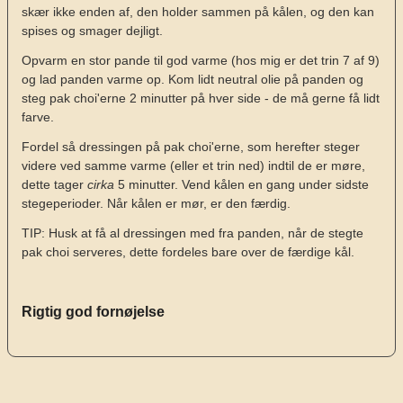
skær ikke enden af, den holder sammen på kålen, og den kan
spises og smager dejligt.
Opvarm en stor pande til god varme (hos mig er det trin 7 af 9)
og lad panden varme op. Kom lidt neutral olie på panden og
steg pak choi'erne 2 minutter på hver side - de må gerne få lidt
farve.
Fordel så dressingen på pak choi'erne, som herefter steger
videre ved samme varme (eller et trin ned) indtil de er møre,
dette tager
cirka
5 minutter. Vend kålen en gang under sidste
stegeperioder. Når kålen er mør, er den færdig.
TIP: Husk at få al dressingen med fra panden, når de stegte
pak choi serveres, dette fordeles bare over de færdige kål.
Rigtig god fornøjelse