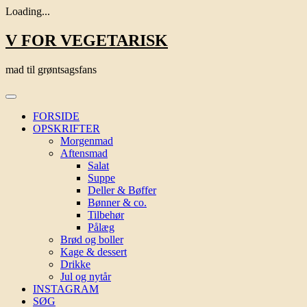
Loading...
Skip
V FOR VEGETARISK
to
content
mad til grøntsagsfans
FORSIDE
OPSKRIFTER
Morgenmad
Aftensmad
Salat
Suppe
Deller & Bøffer
Bønner & co.
Tilbehør
Pålæg
Brød og boller
Kage & dessert
Drikke
Jul og nytår
INSTAGRAM
SØG