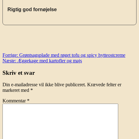
Rigtig god fornøjelse
Indlægsnavigation
Forrige:
Grøntsagsplade med røget tofu og spicy hytteostcreme
Næste:
Æggekage med kartofler og majs
Skriv et svar
Din e-mailadresse vil ikke blive publiceret.
Krævede felter er
markeret med
*
Kommentar
*