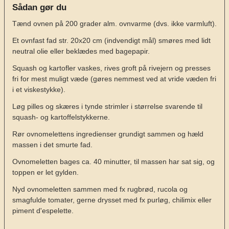
Sådan gør du
Tænd ovnen på 200 grader alm. ovnvarme (dvs. ikke varmluft).
Et ovnfast fad str. 20x20 cm (indvendigt mål) smøres med lidt
neutral olie eller beklædes med bagepapir.
Squash og kartofler vaskes, rives groft på rivejern og presses
fri for mest muligt væde (gøres nemmest ved at vride væden fri
i et viskestykke).
Løg pilles og skæres i tynde strimler i størrelse svarende til
squash- og kartoffelstykkerne.
Rør ovnomelettens ingredienser grundigt sammen og hæld
massen i det smurte fad.
Ovnomeletten bages ca. 40 minutter, til massen har sat sig, og
toppen er let gylden.
Nyd ovnomeletten sammen med fx rugbrød, rucola og
smagfulde tomater, gerne drysset med fx purløg, chilimix eller
piment d'espelette.