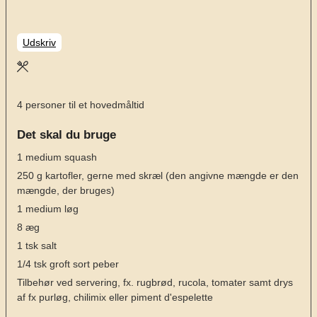
Udskriv
4
personer til et hovedmåltid
Det skal du bruge
1
medium squash
250
g
kartofler, gerne med skræl (den angivne mængde er den
mængde, der bruges)
1
medium løg
8
æg
1
tsk
salt
1/4
tsk
groft sort peber
Tilbehør ved servering, fx. rugbrød, rucola, tomater samt drys
af fx purløg, chilimix eller piment d'espelette