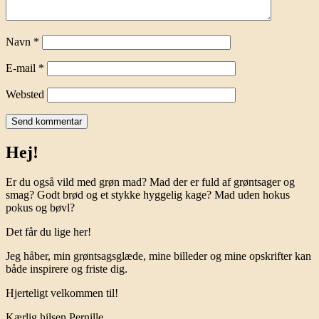
Navn
*
E-mail
*
Websted
Hej!
Er du også vild med grøn mad? Mad der er fuld af grøntsager og
smag? Godt brød og et stykke hyggelig kage? Mad uden hokus
pokus og bøvl?
Det får du lige her!
Jeg håber, min grøntsagsglæde, mine billeder og mine opskrifter kan
både inspirere og friste dig.
Hjerteligt velkommen til!
Kærlig hilsen Pernille.