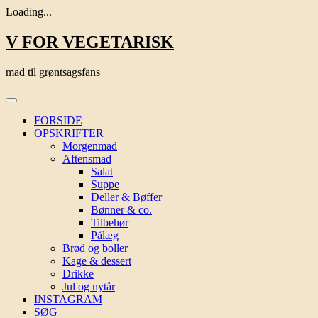
Loading...
Skip
V FOR VEGETARISK
to
content
mad til grøntsagsfans
FORSIDE
OPSKRIFTER
Morgenmad
Aftensmad
Salat
Suppe
Deller & Bøffer
Bønner & co.
Tilbehør
Pålæg
Brød og boller
Kage & dessert
Drikke
Jul og nytår
INSTAGRAM
SØG