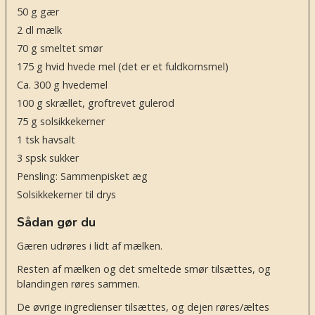
50
g
gær
2
dl
mælk
70
g
smeltet smør
175
g
hvid hvede mel
(det er et fuldkornsmel)
Ca. 300 g hvedemel
100
g
skrællet, groftrevet gulerod
75
g
solsikkekerner
1
tsk
havsalt
3
spsk
sukker
Pensling: Sammenpisket æg
Solsikkekerner til drys
Sådan gør du
Gæren udrøres i lidt af mælken.
Resten af mælken og det smeltede smør tilsættes, og
blandingen røres sammen.
De øvrige ingredienser tilsættes, og dejen røres/æltes