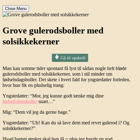
Close Menu
Grove gulerodsboller med
solsikkekerner
Gå til opskrift
Man kan somme tider spontant få lyst til sådan nogle helt bløde
gulerodsboller med solsikkekerner, som i stil minder om
fødselsdagsboller. Det skete i hvert fald for yngstedatter forleden,
hvor hun fik en pludselig trang:
Yngstedatter: “Mor, jeg kunne godt tænke mig dine
fødselsdagsboller
snart…”
Mig: “Dem vil jeg da gerne bage.”
Yngstedatter: “Uh! Kan du så lave dem med revet gulerod i? Og
solsikkekerner?”
Hvad barnet ønsker skal hun få ~ plus jeg havde en god