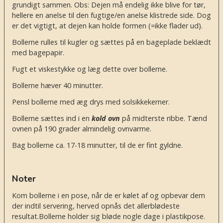
grundigt sammen. Obs: Dejen må endelig ikke blive for tør,
hellere en anelse til den fugtige/en anelse klistrede side. Dog
er det vigtigt, at dejen kan holde formen (=ikke flader ud).
Bollerne rulles til kugler og sættes på en bageplade beklædt
med bagepapir.
Fugt et viskestykke og læg dette over bollerne.
Bollerne hæver 40 minutter.
Pensl bollerne med æg drys med solsikkekerner.
Bollerne sættes ind i en
kold ovn
på midterste ribbe. Tænd
ovnen på 190 grader almindelig ovnvarme.
Bag bollerne ca. 17-18 minutter, til de er fint gyldne.
Noter
Kom bollerne i en pose, når de er kølet af og opbevar dem
der indtil servering, herved opnås det allerblødeste
resultat.
Bollerne holder sig bløde nogle dage i plastikpose.