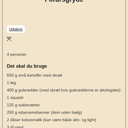
Udskriv
4
personer
Det skal du bruge
650
g
små kartofler med skræl
1
løg
400
g
gulerødder
(med skræl hvis gulerødderne er økologiske)
1
squash
125
g
sukkerærter
250
g
edamamebønner
(dem uden bælg)
2
dåser kokosmælk
(kan være både alm. og light)
3
dl
vand