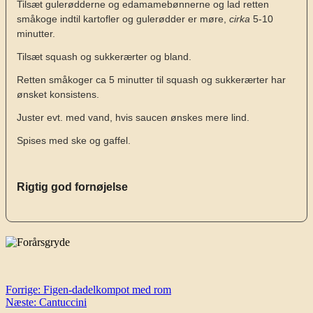
Tilsæt gulerødderne og edamamebønnerne og lad retten
småkoge indtil kartofler og gulerødder er møre,
cirka
5-10
minutter.
Tilsæt squash og sukkerærter og bland.
Retten småkoger ca 5 minutter til squash og sukkerærter har
ønsket konsistens.
Juster evt. med vand, hvis saucen ønskes mere lind.
Spises med ske og gaffel.
Rigtig god fornøjelse
Indlægsnavigation
Forrige:
Figen-dadelkompot med rom
Næste:
Cantuccini