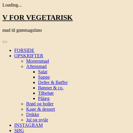
Loading...
Skip
V FOR VEGETARISK
to
content
mad til grøntsagsfans
FORSIDE
OPSKRIFTER
Morgenmad
Aftensmad
Salat
Suppe
Deller & Bøffer
Bønner & co.
Tilbehør
Pålæg
Brød og boller
Kage & dessert
Drikke
Jul og nytår
INSTAGRAM
SØG