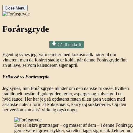
Close Menu
Forårsgryde
Gå til opskrift
Egentlig synes jeg, varme retter med kokosmælk hører til om
vinteren, men da foråret stadig er koldt, går denne Forårsgryde fint
an at lave, selvom kalenderen siger april.
Frikassé vs Forårsgryde
Jeg synes, min Forårsgryde minder om den danske frikassé, hvilken
traditionelt består af gulerødder, ærter, asparges og kalvekød i en
hvid sauce. Her har jeg så opdateret retten til en grøn version med
asiatiske noter i form af kokosmælk, karry og sukkerærter. Og den
her version kan altså virkelig også noget.
Der er lækre grøntsager – og masser af dem – i denne Forårsg
gerne være i grove stykker, så retten tager sig rustik-lækkert u