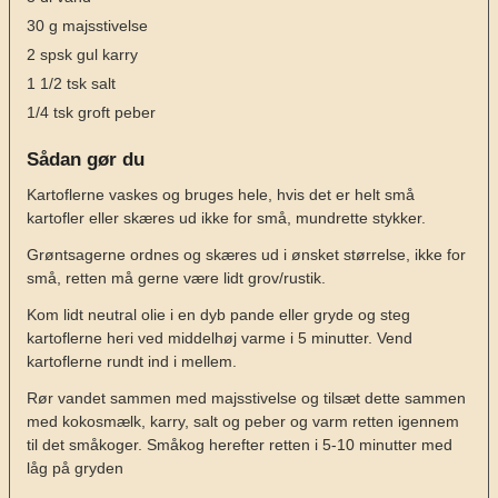
30
g
majsstivelse
2
spsk
gul karry
1 1/2
tsk
salt
1/4
tsk
groft peber
Sådan gør du
Kartoflerne vaskes og bruges hele, hvis det er helt små
kartofler eller skæres ud ikke for små, mundrette stykker.
Grøntsagerne ordnes og skæres ud i ønsket størrelse, ikke for
små, retten må gerne være lidt grov/rustik.
Kom lidt neutral olie i en dyb pande eller gryde og steg
kartoflerne heri ved middelhøj varme i 5 minutter. Vend
kartoflerne rundt ind i mellem.
Rør vandet sammen med majsstivelse og tilsæt dette sammen
med kokosmælk, karry, salt og peber og varm retten igennem
til det småkoger. Småkog herefter retten i 5-10 minutter med
låg på gryden