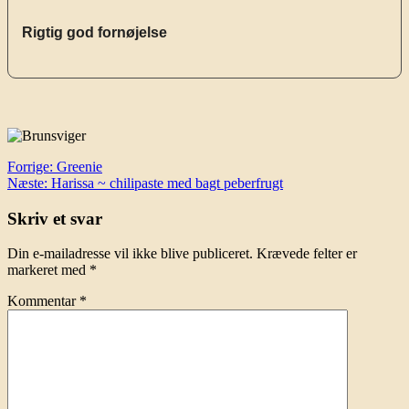
Rigtig god fornøjelse
Indlægsnavigation
Forrige:
Greenie
Næste:
Harissa ~ chilipaste med bagt peberfrugt
Skriv et svar
Din e-mailadresse vil ikke blive publiceret.
Krævede felter er
markeret med
*
Kommentar
*