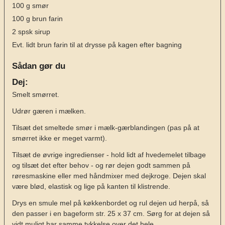
100
g
smør
100
g
brun farin
2
spsk
sirup
Evt. lidt brun farin til at drysse på kagen efter bagning
Sådan gør du
Dej:
Smelt smørret.
Udrør gæren i mælken.
Tilsæt det smeltede smør i mælk-gærblandingen (pas på at
smørret ikke er meget varmt).
Tilsæt de øvrige ingredienser - hold lidt af hvedemelet tilbage
og tilsæt det efter behov - og rør dejen godt sammen på
røresmaskine eller med håndmixer med dejkroge. Dejen skal
være blød, elastisk og lige på kanten til klistrende.
Drys en smule mel på køkkenbordet og rul dejen ud herpå, så
den passer i en bageform str. 25 x 37 cm. Sørg for at dejen så
vidt muligt har samme tykkelse over det hele.