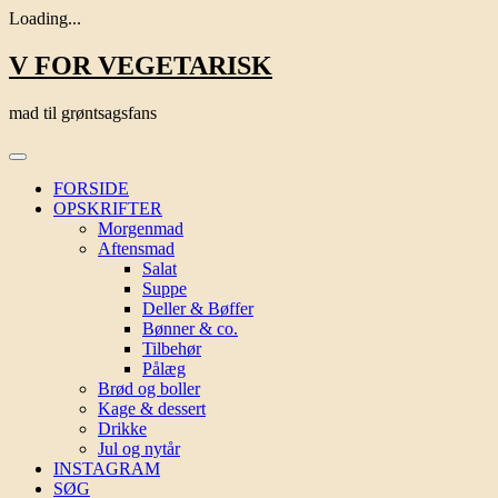
Loading...
Skip
V FOR VEGETARISK
to
content
mad til grøntsagsfans
FORSIDE
OPSKRIFTER
Morgenmad
Aftensmad
Salat
Suppe
Deller & Bøffer
Bønner & co.
Tilbehør
Pålæg
Brød og boller
Kage & dessert
Drikke
Jul og nytår
INSTAGRAM
SØG