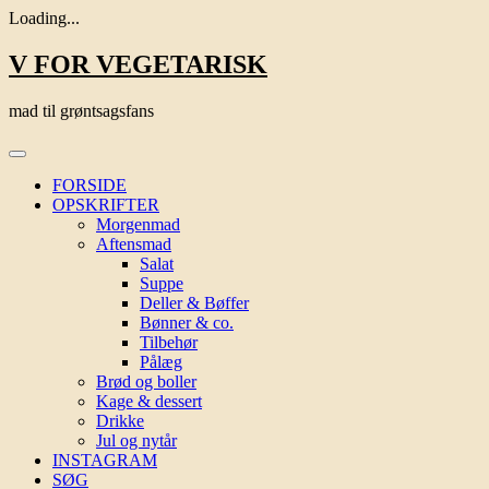
Loading...
Skip
V FOR VEGETARISK
to
content
mad til grøntsagsfans
FORSIDE
OPSKRIFTER
Morgenmad
Aftensmad
Salat
Suppe
Deller & Bøffer
Bønner & co.
Tilbehør
Pålæg
Brød og boller
Kage & dessert
Drikke
Jul og nytår
INSTAGRAM
SØG