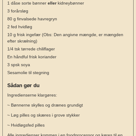
1
dåse sorte bønner
eller
kidneybønner
3
forårsløg
80
g
finvalsede havregryn
2
fed
hvidløg
10
g
frisk ingefær
(Obs: Den angivne mængde, er mængden
efter skrælning)
1/4
tsk
tørrede chiliflager
En håndful frisk koriander
3
spsk
soya
Sesamolie til stegning
Sådan gør du
Ingredienserne klargøres:
~ Bønnerne skylles og drænes grundigt
~ Løg pilles og skæres i grove stykker
~ Hvidløgsfed pilles
Alle ingredienser kommes i en foodprocessor og køres til en