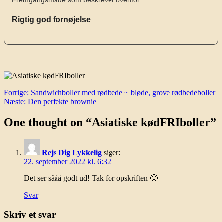
Fremgangsmåde som beskrevet ovenfor.
Rigtig god fornøjelse
Indlægsnavigation
Forrige:
Sandwichboller med rødbede ~ bløde, grove rødbedeboller
Næste:
Den perfekte brownie
One thought on “
Asiatiske kødFRIboller
”
Rejs Dig Lykkelig
siger:
22. september 2022 kl. 6:32
Det ser sååå godt ud! Tak for opskriften 🙂
Svar
Skriv et svar