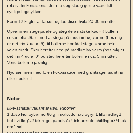
relativt fin konsistens, der må dog stadig gerne være lidt
synlige løgstykker.
Form 12 kugler af farsen og lad disse hvile 20-30 minutter.
Opvarm en stegepande og steg de asiatiske kødFRIboller i
sesamolie. Start med at stege på mediumhøj varme (hos mig
er det trin 7 ud af 9), til bollerne har fået stegeskorpe hele
vejen rundt. Skru herefter ned på mediumlav varm (hos mig er
det trin 4 ud af 9) og steg herefter bollerne i ca. 5 minutter.
Vend bollerne jævnligt.
Nyd sammen med fx en kokossauce med grøntsager samt ris
eller nudler til.
Noter
Ikke-asiatisk variant af kødFRIboller:
1 dåse kidneybønner
80 g finvalsede havregryn
1 lille rødløg
2
fed hvidløg
1/2 tsk røget paprika
1/4 tsk tørrede chiliflager
3/4 tsk
groft salt