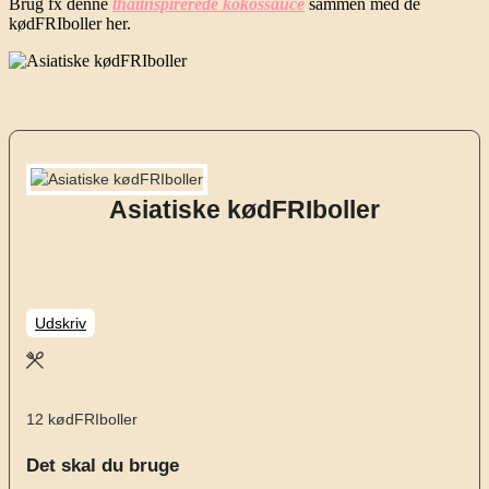
Brug fx denne
thaiinspirerede kokossauce
sammen med de
kødFRIboller her.
Asiatiske kødFRIboller
Udskriv
12
kødFRIboller
Det skal du bruge