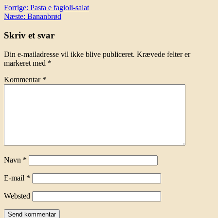
Indlægsnavigation
Forrige:
Pasta e fagioli-salat
Næste:
Bananbrød
Skriv et svar
Din e-mailadresse vil ikke blive publiceret.
Krævede felter er
markeret med
*
Kommentar
*
Navn
*
E-mail
*
Websted