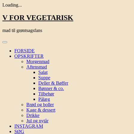
Loading...
Skip
V FOR VEGETARISK
to
content
mad til grøntsagsfans
FORSIDE
OPSKRIFTER
Morgenmad
Aftensmad
Salat
Suppe
Deller & Bøffer
Bønner & co.
Tilbehør
Pålæg
Brød og boller
Kage & dessert
Drikke
Jul og nytår
INSTAGRAM
SØG