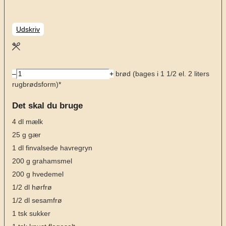
Udskriv
–
+
brød (bages i 1 1/2 el. 2 liters
rugbrødsform)*
Det skal du bruge
4
dl
mælk
25
g
gær
1
dl
finvalsede havregryn
200
g
grahamsmel
200
g
hvedemel
1/2
dl
hørfrø
1/2
dl
sesamfrø
1
tsk
sukker