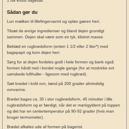
1
tsk
knust flagesalt
Sådan gør du
Lun mælken til lillefingervarmt og opløs gæren heri.
Tilsæt de øvrige ingredienser og bland dejen grundigt
sammen. Dejen skal være som en tyk, klistret masse.
Beklæd en rugbrødsform (enten 1 1/2 eller 2 liter*) med
bagepapir og kom dejen heri.
Sørg for at dejen fordeles godt i hele formen og bank også
formen hårdt ned i bordet nogle gange (for at modvirke evt.
uønskede lufthuller - ligesom med rugbrød).
Sæt brødet i kold ovn, tænd på 200 grader almindelig
ovnvarme.
Brødet bages ca. 35 i stor rugbrødsform, 45 minutter i lille
rugbrødsform og er færdigt, når det er mørkgyldent på toppen
og det har en centertemperatur på 90-92 grader (hvis man
bruger termometer).
Brødet afkøles ude af formen på bagerist.