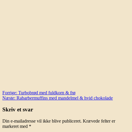
Indlægsnavigation
Forrige:
Turbobrød med fuldkorn & frø
Næste:
Rabarbermuffins med mandelmel & hvid chokolade
Skriv et svar
Din e-mailadresse vil ikke blive publiceret.
Krævede felter er
markeret med
*