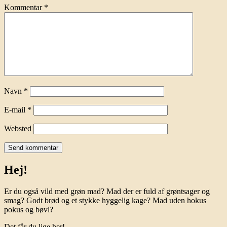
Kommentar
*
Navn
*
E-mail
*
Websted
Hej!
Er du også vild med grøn mad? Mad der er fuld af grøntsager og
smag? Godt brød og et stykke hyggelig kage? Mad uden hokus
pokus og bøvl?
Det får du lige her!