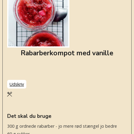
Rabarberkompot med vanille
Udskriv
Det skal du bruge
300
g
ordnede rabarber - jo mere rød stængel jo bedre
60
g
sukker