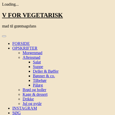
Loading...
Skip
V FOR VEGETARISK
to
content
mad til grøntsagsfans
FORSIDE
OPSKRIFTER
Morgenmad
Aftensmad
Salat
Suppe
Deller & Bøffer
Bønner & co.
Tilbehør
Pålæg
Brød og boller
Kage & dessert
Drikke
Jul og nytår
INSTAGRAM
SØG