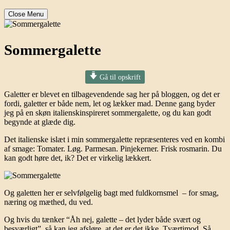
Close Menu
Sommergalette
Gå til opskrift
Galetter er blevet en tilbagevendende sag her på bloggen, og det er
fordi, galetter er både nem, let og lækker mad. Denne gang byder
jeg på en skøn italienskinspireret sommergalette, og du kan godt
begynde at glæde dig.
Det italienske islæt i min sommergalette repræsenteres ved en kombi
af smage: Tomater. Løg. Parmesan. Pinjekerner. Frisk rosmarin. Du
kan godt høre det, ik? Det er virkelig lækkert.
Og galetten her er selvfølgelig bagt med fuldkornsmel – for smag,
næring og mæthed, du ved.
Og hvis du tænker “Åh nej, galette – det lyder både svært og
besværligt”, så kan jeg afsløre, at det er det ikke. Tværtimod. Så