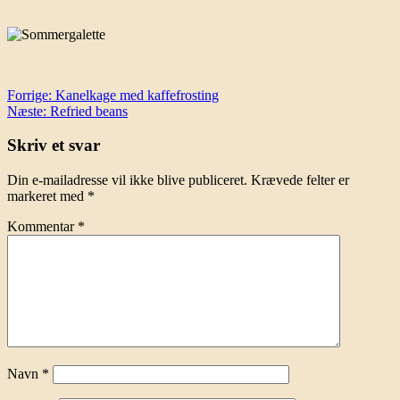
Indlægsnavigation
Forrige:
Kanelkage med kaffefrosting
Næste:
Refried beans
Skriv et svar
Din e-mailadresse vil ikke blive publiceret.
Krævede felter er
markeret med
*
Kommentar
*
Navn
*