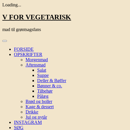
Loading...
Skip
V FOR VEGETARISK
to
content
mad til grøntsagsfans
FORSIDE
OPSKRIFTER
Morgenmad
Aftensmad
Salat
Suppe
Deller & Bøffer
Bønner & co.
Tilbehør
Pålæg
Brød og boller
Kage & dessert
Drikke
Jul og nytår
INSTAGRAM
SØG