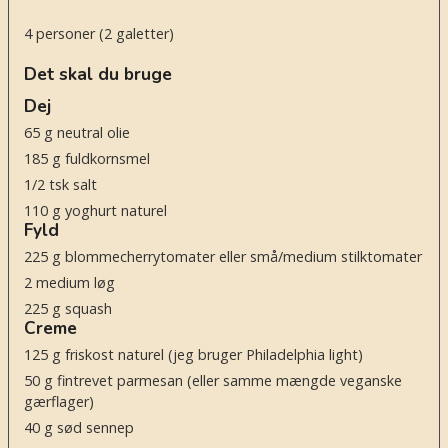
4
personer (2 galetter)
Det skal du bruge
Dej
65
g
neutral olie
185
g
fuldkornsmel
1/2
tsk
salt
110
g
yoghurt naturel
Fyld
225
g
blommecherrytomater eller små/medium stilktomater
2
medium løg
225
g
squash
Creme
125
g
friskost naturel (jeg bruger Philadelphia light)
50
g
fintrevet parmesan
(eller samme mængde veganske
gærflager)
40
g
sød sennep