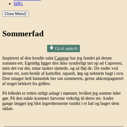
SØG
Close Menu
Sommerfad
Gå til opskrift
Inspireret af den kendte salat
Caprese
har jeg fundet på denne
sommer-ret. Egentlig ligger den ikke synderligt tæt op ad Capresen,
men det var der, mine tanker startede, og så
fløj de. De endte ved
denne ret, som består af kartofler, squash, løg og nektarin bagt i ovn.
Den smager helt fantastisk her om sommeren, gerne akkompagneret
af noget lækkert fra grillen.
På billedet er retten sirligt anlagt i mønster, hvilket jeg somme tider
gør. På den måde kommer farverne virkelig til deres ret. Andre
gange lægger jeg blot ingredienserne rustikt i et fad og bager dem
sådan.