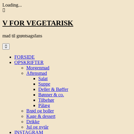
Loading...
Skip
V FOR VEGETARISK
to
content
mad til grøntsagsfans
FORSIDE
OPSKRIFTER
Morgenmad
Aftensmad
Salat
Suppe
Deller & Bøffer
Bønner & co.
Tilbehør
Pålæg
Brød og boller
Kage & dessert
Drikke
Jul og nytår
INSTAGRAM