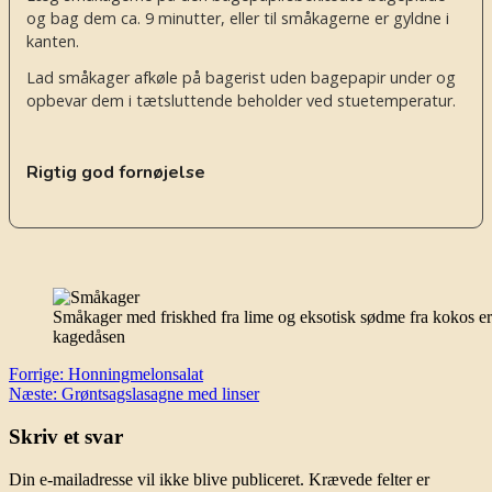
og bag dem ca. 9 minutter, eller til småkagerne er gyldne i
kanten.
Lad småkager afkøle på bagerist uden bagepapir under og
opbevar dem i tætsluttende beholder ved stuetemperatur.
Rigtig god fornøjelse
Småkager med friskhed fra lime og eksotisk sødme fra kokos er 
kagedåsen
Indlægsnavigation
Forrige:
Honningmelonsalat
Næste:
Grøntsagslasagne med linser
Skriv et svar
Din e-mailadresse vil ikke blive publiceret.
Krævede felter er