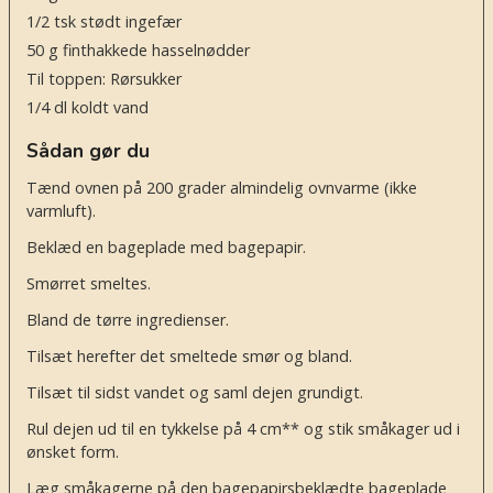
1/2
tsk
stødt ingefær
50
g
finthakkede hasselnødder
Til toppen: Rørsukker
1/4
dl
koldt vand
Sådan gør du
Tænd ovnen på 200 grader almindelig ovnvarme (ikke
varmluft).
Beklæd en bageplade med bagepapir.
Smørret smeltes.
Bland de tørre ingredienser.
Tilsæt herefter det smeltede smør og bland.
Tilsæt til sidst vandet og saml dejen grundigt.
Rul dejen ud til en tykkelse på 4 cm** og stik småkager ud i
ønsket form.
Læg småkagerne på den bagepapirsbeklædte bageplade