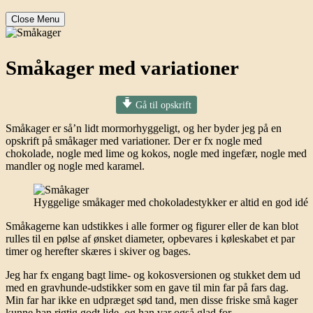
Close Menu
Småkager med variationer
Gå til opskrift
Småkager er så’n lidt mormorhyggeligt, og her byder jeg på en
opskrift på småkager med variationer. Der er fx nogle med
chokolade, nogle med lime og kokos, nogle med ingefær, nogle med
mandler og nogle med karamel.
Hyggelige småkager med chokoladestykker er altid en god idé
Småkagerne kan udstikkes i alle former og figurer eller de kan blot
rulles til en pølse af ønsket diameter, opbevares i køleskabet et par
timer og herefter skæres i skiver og bages.
Jeg har fx engang bagt lime- og kokosversionen og stukket dem ud
med en gravhunde-udstikker som en gave til min far på fars dag.
Min far har ikke en udpræget sød tand, men disse friske små kager
kunne han rigtig godt lide, og han var også glad for