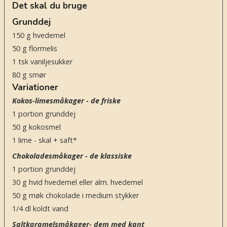
Det skal du bruge
Grunddej
150
g
hvedemel
50
g
flormelis
1
tsk
vaniljesukker
80
g
smør
Variationer
Kokos-limesmåkager - de friske
1
portion grunddej
50
g
kokosmel
1
lime - skal + saft*
Chokoladesmåkager - de klassiske
1
portion grunddej
30
g
hvid hvedemel eller alm. hvedemel
50
g
møk chokolade i medium stykker
1/4
dl
koldt vand
Saltkaramelsmåkager- dem med kant