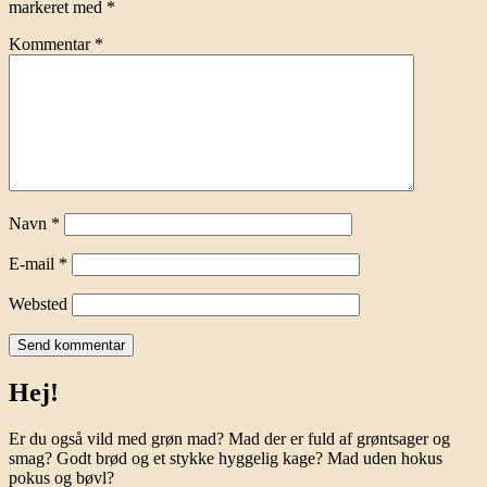
markeret med
*
Kommentar
*
Navn
*
E-mail
*
Websted
Hej!
Er du også vild med grøn mad? Mad der er fuld af grøntsager og
smag? Godt brød og et stykke hyggelig kage? Mad uden hokus
pokus og bøvl?