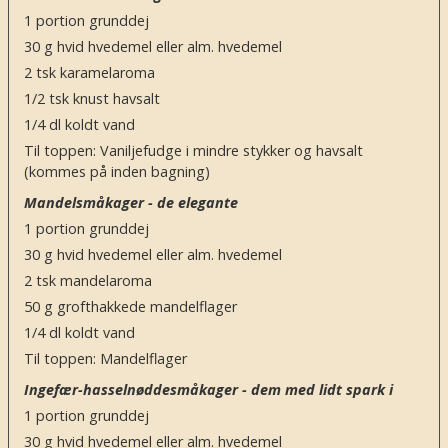
1
portion grunddej
30
g
hvid hvedemel eller alm. hvedemel
2
tsk
karamelaroma
1/2
tsk
knust havsalt
1/4
dl
koldt vand
Til toppen: Vaniljefudge i mindre stykker og havsalt
(kommes på inden bagning)
Mandelsmåkager - de elegante
1
portion grunddej
30
g
hvid hvedemel eller alm. hvedemel
2
tsk
mandelaroma
50
g
grofthakkede mandelflager
1/4
dl
koldt vand
Til toppen: Mandelflager
Ingefær-hasselnøddesmåkager - dem med lidt spark i
1
portion grunddej
30
g
hvid hvedemel eller alm. hvedemel