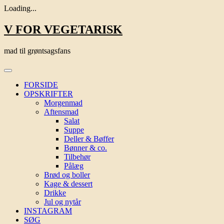
Loading...
Skip
V FOR VEGETARISK
to
content
mad til grøntsagsfans
FORSIDE
OPSKRIFTER
Morgenmad
Aftensmad
Salat
Suppe
Deller & Bøffer
Bønner & co.
Tilbehør
Pålæg
Brød og boller
Kage & dessert
Drikke
Jul og nytår
INSTAGRAM
SØG