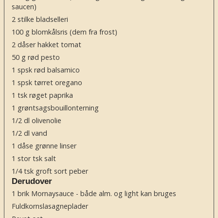
saucen)
2
stilke bladselleri
100
g
blomkålsris
(dem fra frost)
2
dåser hakket tomat
50
g
rød pesto
1
spsk
rød balsamico
1
spsk
tørret oregano
1
tsk
røget paprika
1
grøntsagsbouillonterning
1/2
dl
olivenolie
1/2
dl
vand
1
dåse grønne linser
1
stor tsk salt
1/4
tsk
groft sort peber
Derudover
1
brik Mornaysauce - både alm. og light kan bruges
Fuldkornslasagneplader