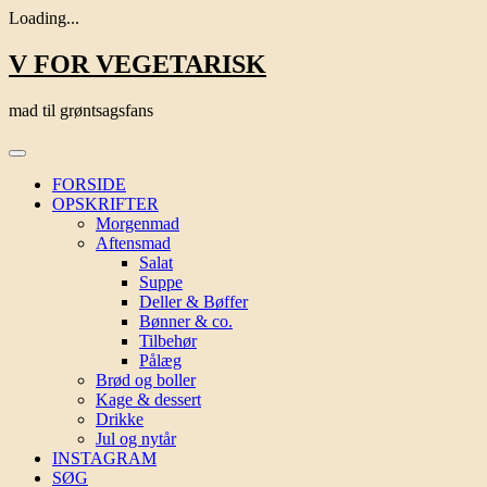
Loading...
Skip
V FOR VEGETARISK
to
content
mad til grøntsagsfans
FORSIDE
OPSKRIFTER
Morgenmad
Aftensmad
Salat
Suppe
Deller & Bøffer
Bønner & co.
Tilbehør
Pålæg
Brød og boller
Kage & dessert
Drikke
Jul og nytår
INSTAGRAM
SØG