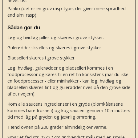
Revet ost
Panko
(det er en grov rasp-type, der giver mere sprødhed
end alm. rasp)
Sådan gør du
Løg og hvidløg pilles og skæres i grove stykker.
Gulerødder skrælles og skæres i grove stykker.
Bladselleri skæres i grove stykker.
Løg, hvidløg, gulerødder og bladselleri kommes i en
foodprocessor og køres til en ret fin konsistens (har du ikke
en foodprocesser - eller minihakker - kan løg, hvidløg og
bladselleri skæres fint og gulerødder rives på den grove side
af et rivejern).
Kom alle saucens ingredienser i en gryde (blomkålsrisene
kommes bare frosne i) og kog saucen igennem 10 minutters
tid med låg på gryden og jævnlig omrøring.
Tænd ovnen på 200 grader almindelig ovnvarme.
Smør et fad str. 22x32 cm (indvendigt mål) med en smule