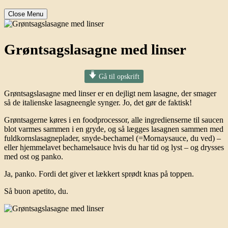
Close Menu
Grøntsagslasagne med linser
Gå til opskrift
Grøntsagslasagne med linser er en dejligt nem lasagne, der smager
så de italienske lasagneengle synger. Jo, det gør de faktisk!
Grøntsagerne køres i en foodprocessor, alle ingredienserne til saucen
blot varmes sammen i en gryde, og så lægges lasagnen sammen med
fuldkornslasagneplader, snyde-bechamel (=Mornaysauce, du ved) –
eller hjemmelavet bechamelsauce hvis du har tid og lyst – og drysses
med ost og panko.
Ja, panko. Fordi det giver et lækkert sprødt knas på toppen.
Så buon apetito, du.