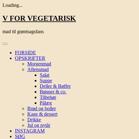
Loading...
Skip
V FOR VEGETARISK
to
content
mad til grøntsagsfans
FORSIDE
OPSKRIFTER
Morgenmad
Aftensmad
Salat
Suppe
Deller & Bøffer
Bønner & co.
Tilbehør
Pålæg
Brød og boller
Kage & dessert
Drikke
Jul og nytår
INSTAGRAM
SØG