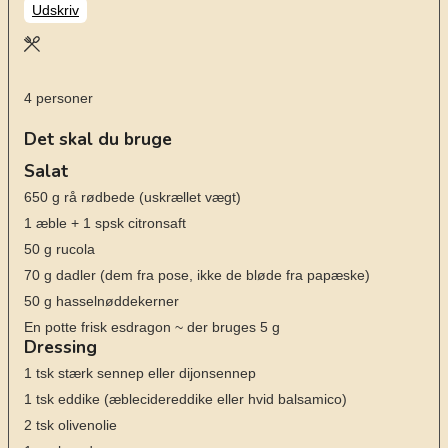
Udskriv
4
personer
Det skal du bruge
Salat
650
g
rå rødbede
(uskrællet vægt)
1
æble + 1 spsk citronsaft
50
g
rucola
70
g
dadler
(dem fra pose, ikke de bløde fra papæske)
50
g
hasselnøddekerner
En potte frisk esdragon ~ der bruges 5 g
Dressing
1
tsk
stærk sennep eller dijonsennep
1
tsk
eddike
(æblecidereddike eller hvid balsamico)
2
tsk
olivenolie