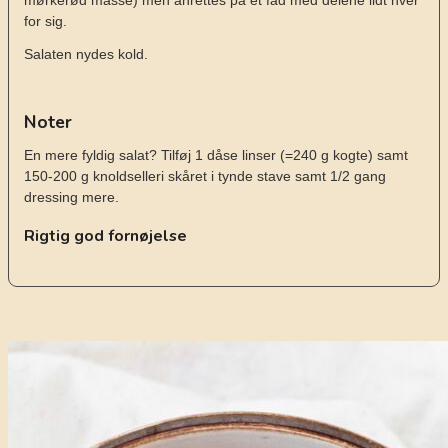
mørkerød masse) men anrettes på et fad med delene lidt hver
for sig.
Salaten nydes kold.
Noter
En mere fyldig salat? Tilføj 1 dåse linser (=240 g kogte) samt
150-200 g knoldselleri skåret i tynde stave samt 1/2 gang
dressing mere.
Rigtig god fornøjelse