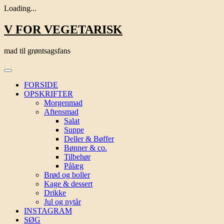
Loading...
Skip
V FOR VEGETARISK
to
content
mad til grøntsagsfans
FORSIDE
OPSKRIFTER
Morgenmad
Aftensmad
Salat
Suppe
Deller & Bøffer
Bønner & co.
Tilbehør
Pålæg
Brød og boller
Kage & dessert
Drikke
Jul og nytår
INSTAGRAM
SØG