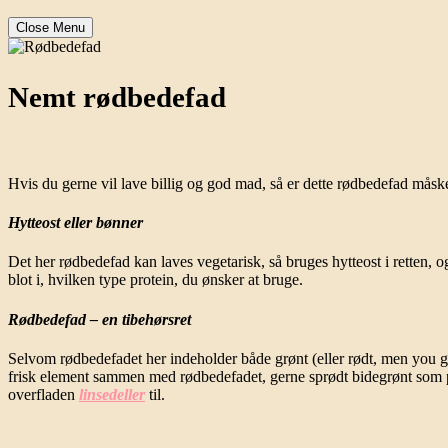
Close Menu
Nemt rødbedefad
Hvis du gerne vil lave billig og god mad, så er dette rødbedefad mås
Hytteost eller bønner
Det her rødbedefad kan laves vegetarisk, så bruges hytteost i retten, 
blot i, hvilken type protein, du ønsker at bruge.
Rødbedefad – en tibehørsret
Selvom rødbedefadet her indeholder både grønt (eller rødt, men you get 
frisk element sammen med rødbedefadet, gerne sprødt bidegrønt som pe
overfladen
linsedeller
til.