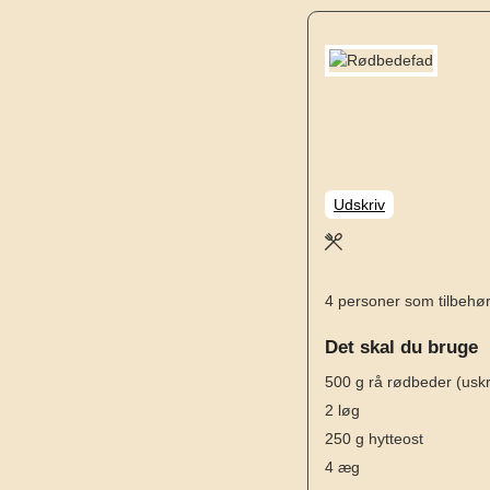
Udskriv
4
personer som tilbehø
Det skal du bruge
500
g
rå rødbeder
(usk
2
løg
250
g
hytteost
4
æg