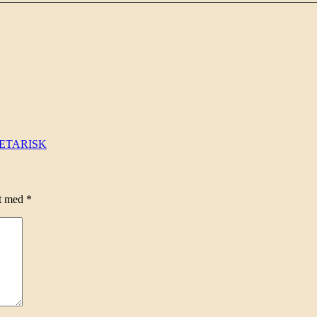
EGETARISK
et med
*