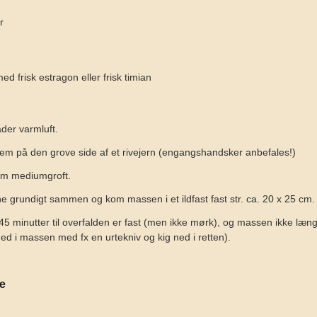
r
med frisk estragon eller frisk timian
er varmluft.
em på den grove side af et rivejern (engangshandsker anbefales!)
em mediumgroft.
ne grundigt sammen og kom massen i et ildfast fast str. ca. 20 x 25 cm.
45 minutter til overfalden er fast (men ikke mørk), og massen ikke læn
ned i massen med fx en urtekniv og kig ned i retten).
se