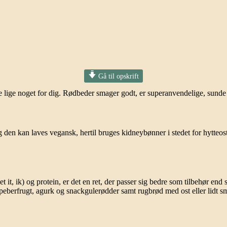
Gå til opskrift
ke lige noget for dig. Rødbeder smager godt, er superanvendelige, sund
og den kan laves vegansk, hertil bruges kidneybønner i stedet for hytteos
it, ik) og protein, er det en ret, der passer sig bedre som tilbehør end s
berfrugt, agurk og snackgulerødder samt rugbrød med ost eller lidt smø