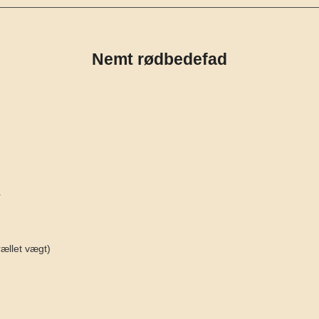
Nemt rødbedefad
r
rællet vægt)