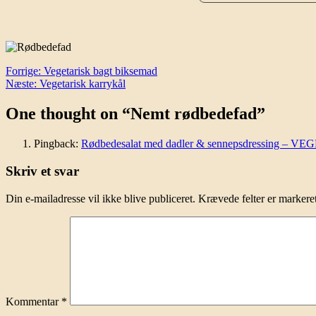
Indlægsnavigation
Forrige:
Vegetarisk bagt biksemad
Næste:
Vegetarisk karrykål
One thought on “
Nemt rødbedefad
”
Pingback:
Rødbedesalat med dadler & sennepsdressing – V
Skriv et svar
Din e-mailadresse vil ikke blive publiceret.
Krævede felter er marker
Kommentar
*