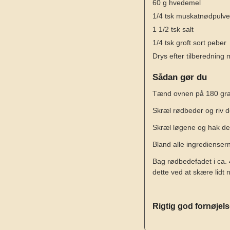
60
g
hvedemel
1/4
tsk
muskatnødpulve
1 1/2
tsk
salt
1/4
tsk
groft sort peber
Drys
efter tilberedning 
Sådan gør du
Tænd ovnen på 180 grad
Skræl rødbeder og riv d
Skræl løgene og hak d
Bland alle ingredienser
Bag rødbedefadet i ca. 
dette ved at skære lidt 
Rigtig god fornøjel