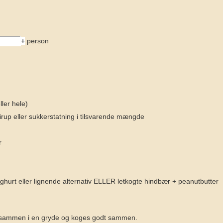
+
person
ller hele)
rup eller sukkerstatning i tilsvarende mængde
r
oghurt eller lignende alternativ ELLER letkogte hindbær + peanutbutter
s sammen i en gryde og koges godt sammen.