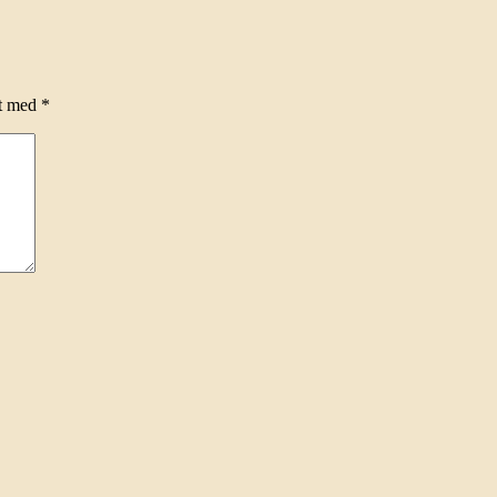
et med
*