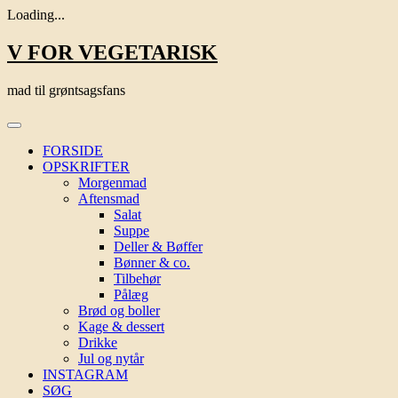
Loading...
Skip
V FOR VEGETARISK
to
content
mad til grøntsagsfans
FORSIDE
OPSKRIFTER
Morgenmad
Aftensmad
Salat
Suppe
Deller & Bøffer
Bønner & co.
Tilbehør
Pålæg
Brød og boller
Kage & dessert
Drikke
Jul og nytår
INSTAGRAM
SØG