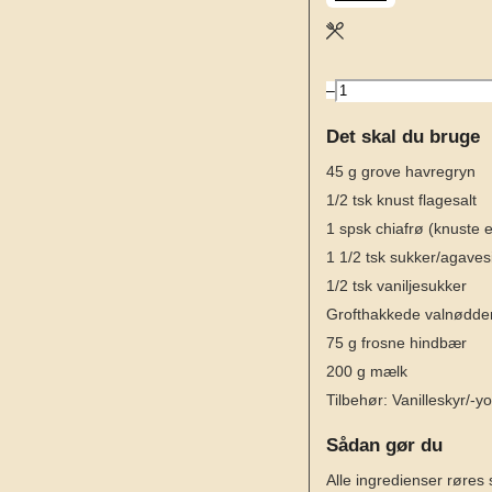
–
Det skal du bruge
45
g
grove havregryn
1/2
tsk
knust flagesalt
1
spsk
chiafrø
(knuste e
1 1/2
tsk
sukker/agavesi
1/2
tsk
vaniljesukker
Grofthakkede valnødde
75
g
frosne hindbær
200
g
mælk
Tilbehør: Vanilleskyr/-y
Sådan gør du
Alle ingredienser røre