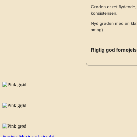
Grøden er ret flydende, 
konsistensen.
Nyd grøden med en klat 
smag).
Rigtig god fornøjel
Forrige:
Mexicansk rissalat