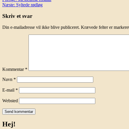
Indlægsnavigation
Næste:
Syltede rødløg
Skriv et svar
Din e-mailadresse vil ikke blive publiceret.
Krævede felter er marker
Kommentar
*
Navn
*
E-mail
*
Websted
Hej!