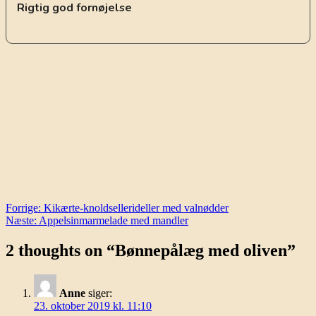
Rigtig god fornøjelse
Indlægsnavigation
Forrige:
Kikærte-knoldsellerideller med valnødder
Næste:
Appelsinmarmelade med mandler
2 thoughts on “
Bønnepålæg med oliven
”
Anne
siger:
23. oktober 2019 kl. 11:10