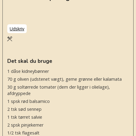
Udskriv
Det skal du bruge
1
dåse
kidneybønner
70
g
oliven
(udstenet vægt), gerne grønne eller kalamata
30
g
soltørrede tomater
(dem der ligger i olielage),
afdryppede
1
spsk
rød balsamico
2
tsk
sød sennep
1
tsk
tørret salvie
2
spsk
pinjekerner
1/2
tsk
flagesalt