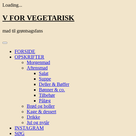
Loading...
Skip
V FOR VEGETARISK
to
content
mad til grøntsagsfans
FORSIDE
OPSKRIFTER
Morgenmad
Aftensmad
Salat
Suppe
Deller & Bøffer
Bønner & co.
Tilbehør
Pålæg
Brød og boller
Kage & dessert
Drikke
Jul og nytår
INSTAGRAM
SØG