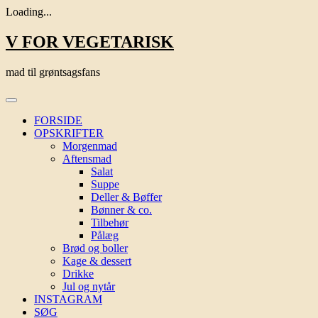
Loading...
Skip
V FOR VEGETARISK
to
content
mad til grøntsagsfans
FORSIDE
OPSKRIFTER
Morgenmad
Aftensmad
Salat
Suppe
Deller & Bøffer
Bønner & co.
Tilbehør
Pålæg
Brød og boller
Kage & dessert
Drikke
Jul og nytår
INSTAGRAM
SØG