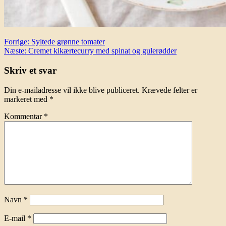
Indlægsnavigation
Forrige:
Syltede grønne tomater
Næste:
Cremet kikærtecurry med spinat og gulerødder
Skriv et svar
Din e-mailadresse vil ikke blive publiceret.
Krævede felter er
markeret med
*
Kommentar
*
Navn
*
E-mail
*