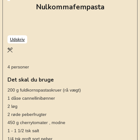
Nulkommafempasta
Udskriv
4
personer
Det skal du bruge
200
g
fuldkornspastaskruer
(rå vægt)
1
dåse cannellinibønner
2
løg
2
røde peberfrugter
450
g
cherrytomater
, modne
1 - 1 1/2
tsk
salt
1/4
tsk
groft sort peber