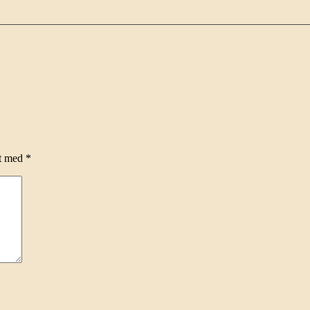
et med
*