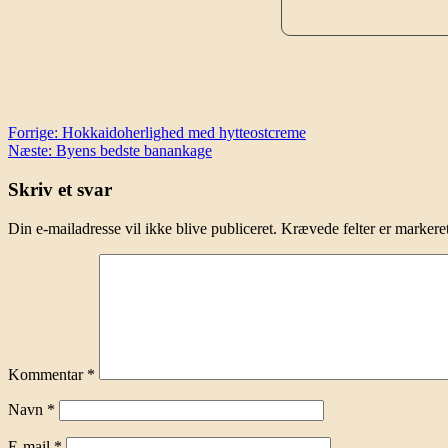
Indlægsnavigation
Forrige:
Hokkaidoherlighed med hytteostcreme
Næste:
Byens bedste banankage
Skriv et svar
Din e-mailadresse vil ikke blive publiceret.
Krævede felter er marker
Kommentar
*
Navn
*
E-mail
*