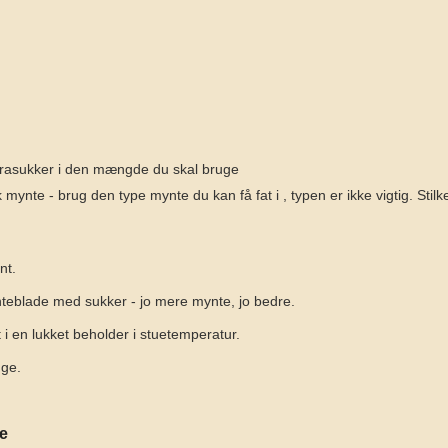
rasukker i den mængde du skal bruge
k mynte - brug den type mynte du kan få fat i
, typen er ikke vigtig. Stil
nt.
teblade med sukker - jo mere mynte, jo bedre.
 en lukket beholder i stuetemperatur.
nge.
se