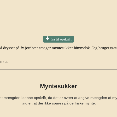
Gå til opskrift
så drysset på fx jordbær smager myntesukker himmelsk. Jeg bruger rørs
en da.
Myntesukker
et mængder i denne opskrift, da det er svært at angive mængden af my
ting er, at der ikke spares på de friske mynte.