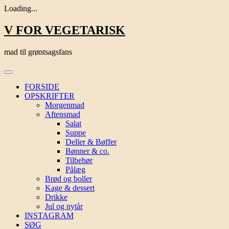
Loading...
Skip
V FOR VEGETARISK
to
content
mad til grøntsagsfans
FORSIDE
OPSKRIFTER
Morgenmad
Aftensmad
Salat
Suppe
Deller & Bøffer
Bønner & co.
Tilbehør
Pålæg
Brød og boller
Kage & dessert
Drikke
Jul og nytår
INSTAGRAM
SØG