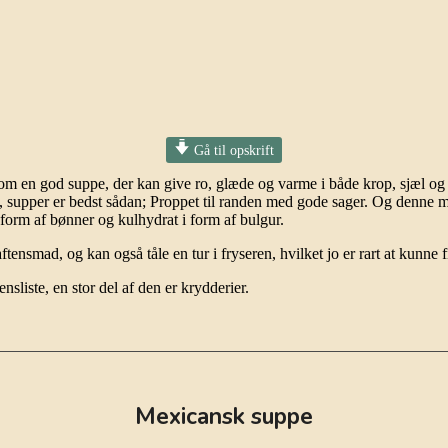
Gå til opskrift
ntet som en god suppe, der kan give ro, glæde og varme i både krop, sjæl
s, supper er bedst sådan; Proppet til randen med gode sager. Og denne 
 form af bønner og kulhydrat i form af bulgur.
nsmad, og kan også tåle en tur i fryseren, hvilket jo er rart at kunne fi
sliste, en stor del af den er krydderier.
Mexicansk suppe