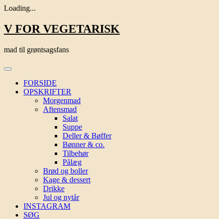
Loading...
Skip
V FOR VEGETARISK
to
content
mad til grøntsagsfans
FORSIDE
OPSKRIFTER
Morgenmad
Aftensmad
Salat
Suppe
Deller & Bøffer
Bønner & co.
Tilbehør
Pålæg
Brød og boller
Kage & dessert
Drikke
Jul og nytår
INSTAGRAM
SØG