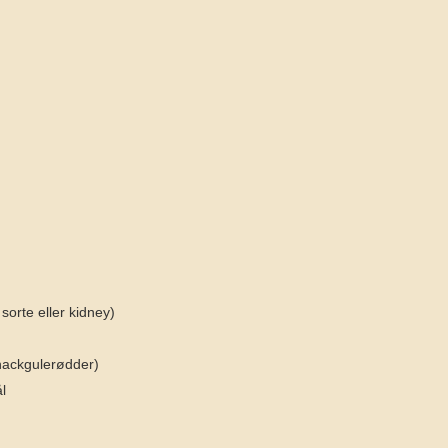
, sorte eller kidney)
nackgulerødder)
ål