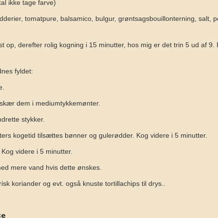
al ikke tage farve)
ydderier, tomatpure, balsamico, bulgur, grøntsagsbouillonterning, salt, 
 op, derefter rolig kogning i 15 minutter, hos mig er det trin 5 ud af 9
nes fyldet:
e.
 skær dem i mediumtykkemønter.
drette stykker.
ters kogetid tilsættes bønner og gulerødder. Kog videre i 5 minutter.
 Kog videre i 5 minutter.
 med mere vand hvis dette ønskes.
sk koriander og evt. også knuste tortillachips til drys..
se