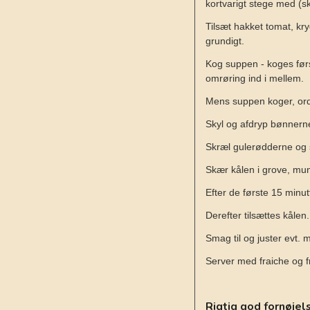
kortvarigt stege med (sk
Tilsæt hakket tomat, kr
grundigt.
Kog suppen - koges først
omrøring ind i mellem.
Mens suppen koger, ord
Skyl og afdryp bønnern
Skræl gulerødderne og
Skær kålen i grove, mun
Efter de første 15 minut
Derefter tilsættes kålen.
Smag til og juster evt.
Server med fraiche og fri
Rigtig god fornøjel