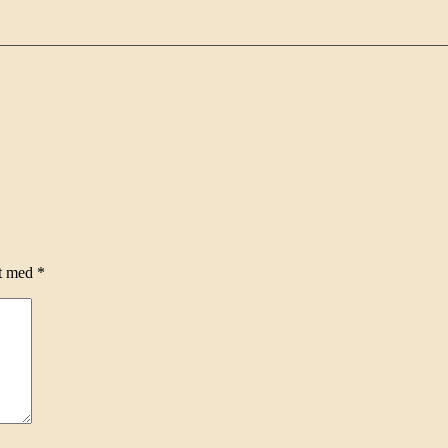
et med
*