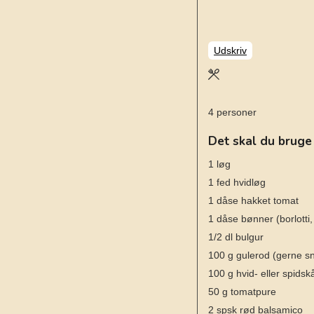
Udskriv
4
personer
Det skal du bruge
1
løg
1
fed hvidløg
1
dåse
hakket tomat
1
dåse
bønner
(borlotti
1/2
dl
bulgur
100
g
gulerod
(gerne s
100
g
hvid- eller spidsk
50
g
tomatpure
2
spsk
rød balsamico