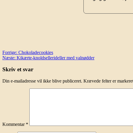
Indlægsnavigation
Forrige:
Chokoladecookies
Næste:
Kikærte-knoldsellerideller med valnødder
Skriv et svar
Din e-mailadresse vil ikke blive publiceret.
Krævede felter er marker
Kommentar
*