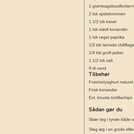
1
grøntsagsbouillontern
2
tsk
spidskommen
1 1/2
tsk
kanel
1
tsk
stødt koriander
1
tsk
røget paprika
1/3
tsk
tørrede chiliflag
1/4
tsk
groft peber
1 1/2
tsk
salt
9
dl
vand
Tilbehør
Fraiche/yoghurt naturel
Frisk koriander
Evt. knuste tortillachips
Sådan gør du
Skær løg i tynde både og
Steg løg i en gryde eller