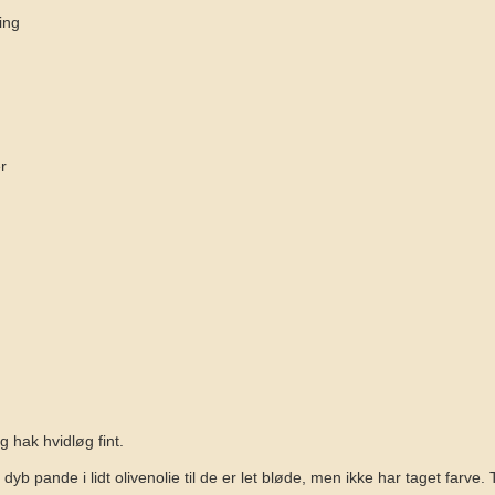
ing
er
 hak hvidløg fint.
 dyb pande i lidt olivenolie til de er let bløde, men ikke har taget farve. 