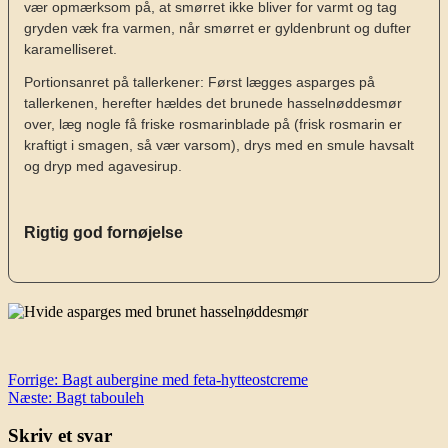
vær opmærksom på, at smørret ikke bliver for varmt og tag
gryden væk fra varmen, når smørret er gyldenbrunt og dufter
karamelliseret.
Portionsanret på tallerkener: Først lægges asparges på
tallerkenen, herefter hældes det brunede hasselnøddesmør
over, læg nogle få friske rosmarinblade på (frisk rosmarin er
kraftigt i smagen, så vær varsom), drys med en smule havsalt
og dryp med agavesirup.
Rigtig god fornøjelse
Indlægsnavigation
Forrige:
Bagt aubergine med feta-hytteostcreme
Næste:
Bagt tabouleh
Skriv et svar