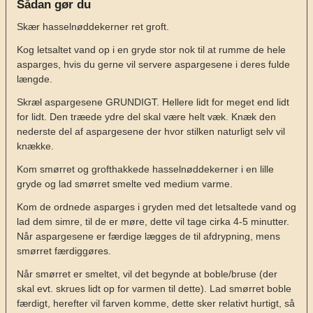
Sådan gør du
Skær hasselnøddekerner ret groft.
Kog letsaltet vand op i en gryde stor nok til at rumme de hele
asparges, hvis du gerne vil servere aspargesene i deres fulde
længde.
Skræl aspargesene GRUNDIGT. Hellere lidt for meget end lidt
for lidt. Den træede ydre del skal være helt væk. Knæk den
nederste del af aspargesene der hvor stilken naturligt selv vil
knække.
Kom smørret og grofthakkede hasselnøddekerner i en lille
gryde og lad smørret smelte ved medium varme.
Kom de ordnede asparges i gryden med det letsaltede vand og
lad dem simre, til de er møre, dette vil tage cirka 4-5 minutter.
Når aspargesene er færdige lægges de til afdrypning, mens
smørret færdiggøres.
Når smørret er smeltet, vil det begynde at boble/bruse (der
skal evt. skrues lidt op for varmen til dette). Lad smørret boble
færdigt, herefter vil farven komme, dette sker relativt hurtigt, så