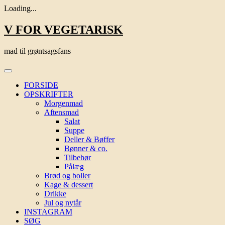
Loading...
Skip
V FOR VEGETARISK
to
content
mad til grøntsagsfans
FORSIDE
OPSKRIFTER
Morgenmad
Aftensmad
Salat
Suppe
Deller & Bøffer
Bønner & co.
Tilbehør
Pålæg
Brød og boller
Kage & dessert
Drikke
Jul og nytår
INSTAGRAM
SØG