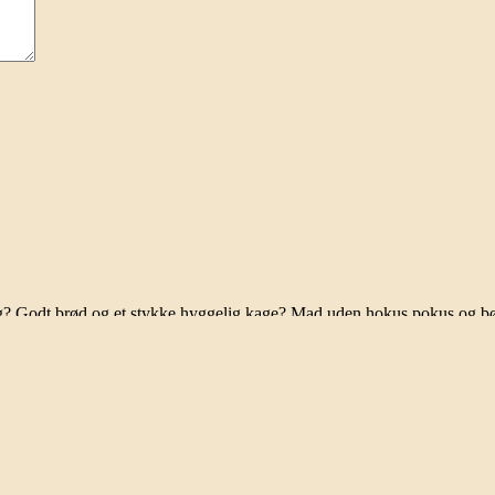
ag? Godt brød og et stykke hyggelig kage? Mad uden hokus pokus og b
de inspirere og friste dig.