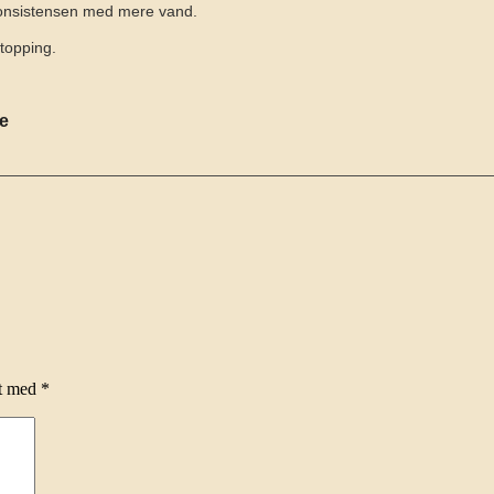
 konsistensen med mere vand.
topping.
se
et med
*