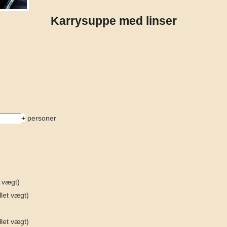
Karrysuppe med linser
+
personer
t vægt)
llet vægt)
llet vægt)