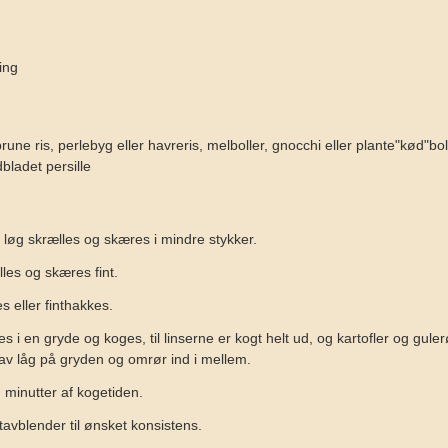
ing
rune ris, perlebyg eller havreris, melboller, gnocchi eller plante"kød"bol
dbladet persille
 løg skrælles og skæres i mindre stykker.
les og skæres fint.
 eller finthakkes.
 i en gryde og koges, til linserne er kogt helt ud, og kartofler og gule
Hav låg på gryden og omrør ind i mellem.
m minutter af kogetiden.
vblender til ønsket konsistens.