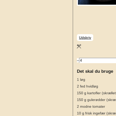
Udskriv
–
Det skal du bruge
1
løg
2
fed
hvidløg
150
g
kartofler
(skrælle
150
g
gulerødder
(skræ
2
modne tomater
10
g
frisk ingefær
(skræ