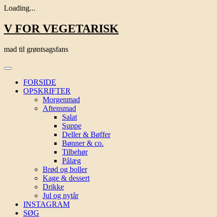
Loading...
Skip
V FOR VEGETARISK
to
content
mad til grøntsagsfans
FORSIDE
OPSKRIFTER
Morgenmad
Aftensmad
Salat
Suppe
Deller & Bøffer
Bønner & co.
Tilbehør
Pålæg
Brød og boller
Kage & dessert
Drikke
Jul og nytår
INSTAGRAM
SØG