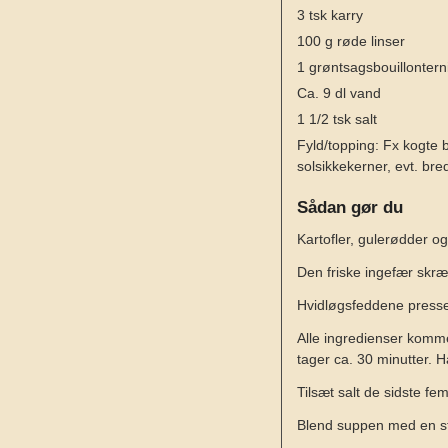
3
tsk
karry
100
g
røde linser
1
grøntsagsbouillontern
Ca. 9 dl vand
1 1/2
tsk
salt
Fyld/topping: Fx kogte b
solsikkekerner, evt. bre
Sådan gør du
Kartofler, gulerødder og
Den friske ingefær skræl
Hvidløgsfeddene presses
Alle ingredienser kommes
tager ca. 30 minutter. 
Tilsæt salt de sidste fe
Blend suppen med en sta