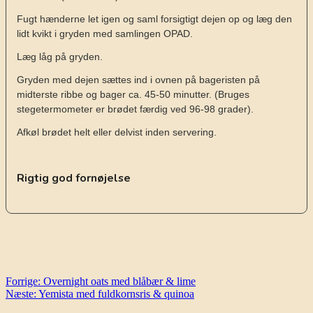
Fugt hænderne let igen og saml forsigtigt dejen op og læg den
lidt kvikt i gryden med samlingen OPAD.
Læg låg på gryden.
Gryden med dejen sættes ind i ovnen på bageristen på
midterste ribbe og bager ca. 45-50 minutter. (Bruges
stegetermometer er brødet færdig ved 96-98 grader).
Afkøl brødet helt eller delvist inden servering.
Rigtig god fornøjelse
Indlægsnavigation
Forrige:
Overnight oats med blåbær & lime
Næste:
Yemista med fuldkornsris & quinoa