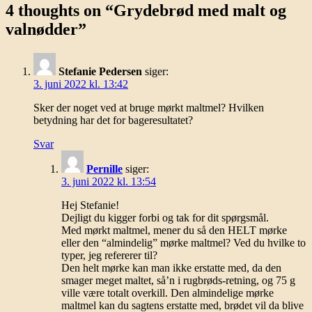
4 thoughts on “
Grydebrød med malt og
valnødder
”
Stefanie Pedersen
siger:
3. juni 2022 kl. 13:42
Sker der noget ved at bruge mørkt maltmel? Hvilken
betydning har det for bageresultatet?
Svar
Pernille
siger:
3. juni 2022 kl. 13:54
Hej Stefanie!
Dejligt du kigger forbi og tak for dit spørgsmål.
Med mørkt maltmel, mener du så den HELT mørke
eller den “almindelig” mørke maltmel? Ved du hvilke to
typer, jeg refererer til?
Den helt mørke kan man ikke erstatte med, da den
smager meget maltet, så’n i rugbrøds-retning, og 75 g
ville være totalt overkill. Den almindelige mørke
maltmel kan du sagtens erstatte med, brødet vil da blive