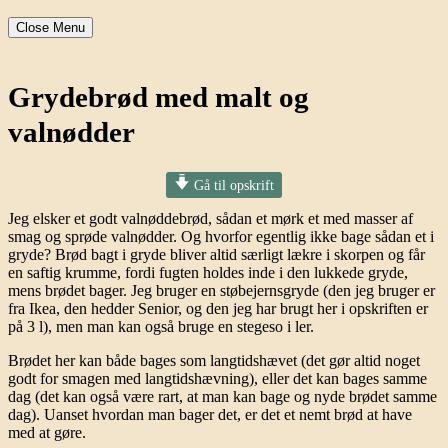
Close Menu
Grydebrød med malt og
valnødder
Gå til opskrift
Jeg elsker et godt valnøddebrød, sådan et mørk et med masser af
smag og sprøde valnødder. Og hvorfor egentlig ikke bage sådan et i
gryde? Brød bagt i gryde bliver
altid særligt lækre i skorpen og får
en saftig krumme, fordi fugten holdes inde i den lukkede gryde,
mens brødet bager. Jeg bruger en støbejernsgryde (den jeg bruger er
fra Ikea, den hedder Senior, og den jeg har brugt her i opskriften er
på 3 l), men man kan også bruge en stegeso i ler.
Brødet her kan både bages som langtidshævet (det gør altid noget
godt for smagen med langtidshævning), eller det kan bages samme
dag (det kan også være rart, at man kan bage og nyde brødet samme
dag). Uanset hvordan man bager det, er det et nemt brød at have
med at gøre.