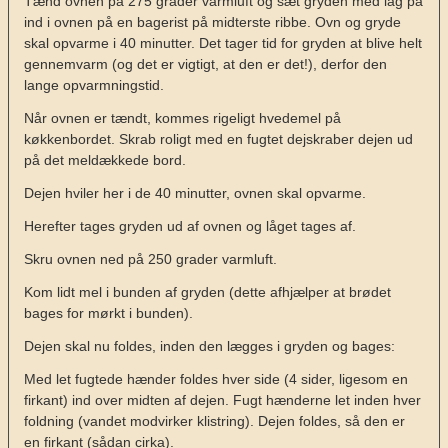
Tænd ovnen på 275 grader varmluft og sæt gryden med låg på
ind i ovnen på en bagerist på midterste ribbe. Ovn og gryde
skal opvarme i 40 minutter. Det tager tid for gryden at blive helt
gennemvarm (og det er vigtigt, at den er det!), derfor den
lange opvarmningstid.
Når ovnen er tændt, kommes rigeligt hvedemel på
køkkenbordet. Skrab roligt med en fugtet dejskraber dejen ud
på det meldækkede bord.
Dejen hviler her i de 40 minutter, ovnen skal opvarme.
Herefter tages gryden ud af ovnen og låget tages af.
Skru ovnen ned på 250 grader varmluft.
Kom lidt mel i bunden af gryden (dette afhjælper at brødet
bages for mørkt i bunden).
Dejen skal nu foldes, inden den lægges i gryden og bages:
Med let fugtede hænder foldes hver side (4 sider, ligesom en
firkant) ind over midten af dejen. Fugt hænderne let inden hver
foldning (vandet modvirker klistring). Dejen foldes, så den er
en firkant (sådan cirka).