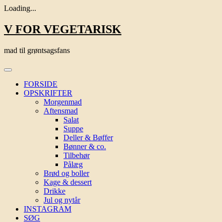
Loading...
Skip
V FOR VEGETARISK
to
content
mad til grøntsagsfans
FORSIDE
OPSKRIFTER
Morgenmad
Aftensmad
Salat
Suppe
Deller & Bøffer
Bønner & co.
Tilbehør
Pålæg
Brød og boller
Kage & dessert
Drikke
Jul og nytår
INSTAGRAM
SØG