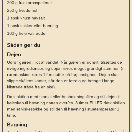
200
g
fuldkornsspeltmel
250
g
hvedemel
1
spsk
knust havsalt
1
spsk
sukker eller honning
100
g
hele valnødder
Sådan gør du
Dejen
Udrør gæren i lidt af vandet. Når gæren er udrørt, tilsættes de
øvrige ingredienser, og dejen røres meget grundigt sammen (i
røremaskine røres 12 minutter på høj hastighed. Dejen skal
slippe skålens kanter, når den er færdig og hænge i lange,
klistrede tråde fra en ske).
Dæk skålen med staniol eller husholdningsfilm og stil dejen i
køleskab til hævning natten over/ca. 8 timer ELLER dæk skålen
med et viskestykke og stil den til hævning i stuetemperatur 1
time.
Bagning