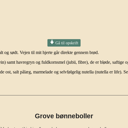
Gå til opskrift
lt og sødt. Vejen til mit hjerte går direkte gennem brød.
in) samt havregryn og fuldkornsmel (jubii, fibre), de er bløde, saftig
e ost, salt pålæg, marmelade og selvfølgelig nutella (nutella er life). Se
Grove bønneboller