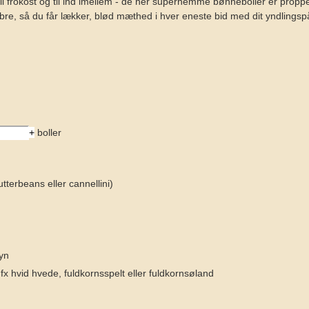
il frokost og til ind imellem - de her supernemme bønneboller er propp
ibre, så du får lækker, blød mæthed i hver eneste bid med dit yndlings
+
boller
tterbeans eller cannellini)
yn
 fx hvid hvede, fuldkornsspelt eller fuldkornsøland