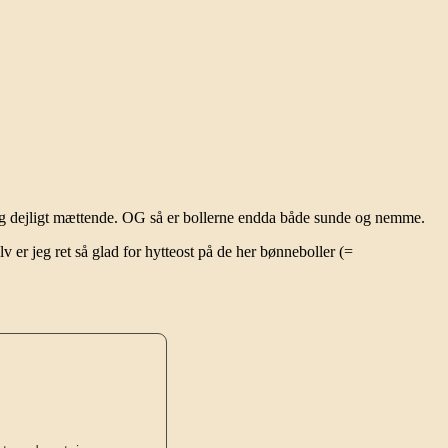
e og dejligt mættende. OG så er bollerne endda både sunde og nemme.
lv er jeg ret så glad for hytteost på de her bønneboller (=