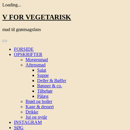
Loading...
Skip
V FOR VEGETARISK
to
content
mad til grøntsagsfans
FORSIDE
OPSKRIFTER
Morgenmad
Aftensmad
Salat
Suppe
Deller & Bøffer
Bønner & co.
Tilbehør
Pålæg
Brød og boller
Kage & dessert
Drikke
Jul og nytår
INSTAGRAM
SØG