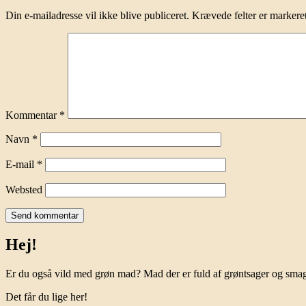
Din e-mailadresse vil ikke blive publiceret.
Krævede felter er marker
Kommentar
*
Navn
*
E-mail
*
Websted
Hej!
Er du også vild med grøn mad? Mad der er fuld af grøntsager og sm
Det får du lige her!