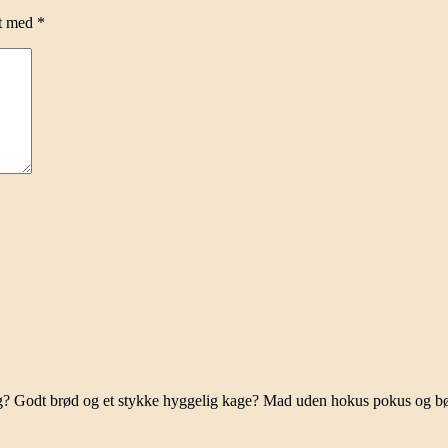
et med
*
ag? Godt brød og et stykke hyggelig kage? Mad uden hokus pokus og b