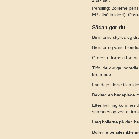
Pensling:
Bollerne pensl
ER altså lækkert). Øns
Sådan gør du
Bønnerne skylles og dr
Bønner og vand blendes 
Gæren udrøres i bønne
Tilføj de øvrige ingred
klistrende.
Lad dejen hvile tildække
Beklæd en bageplade m
Efter hvilning kommes dej
spændes op ved at træk
Læg bollerne på den bag
Bollerne pensles ikke 