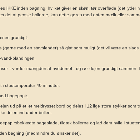
es IKKE inden bagning, hvilket giver en skøn, tør overflade (det lyder
kes det at pensle bollerne, kan dette gøres med enten mælk eller sam
ænes grundigt.
(gerne med en stavblender) så glat som muligt (det vil være en slags '
-vand-blandingen.
ienser - vurder mængden af hvedemel - og rør dejen grundigt sammen. D
t i stuetemperatur 40 minutter.
ed bagepapir.
en ud på et let meldrysset bord og deles i 12 lige store stykker som trill
ke dejen ind under bollen.
epapirsbeklædte bageplade, tildæk bollerne og lad dem hvile i stuete
inden bagning (medmindre du ønsker det).