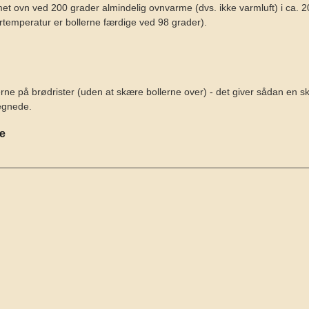
et ovn ved 200 grader almindelig ovnvarme (dvs. ikke varmluft) i ca. 20 
temperatur er bollerne færdige ved 98 grader).
erne på brødrister (uden at skære bollerne over) - det giver sådan en s
egnede.
se