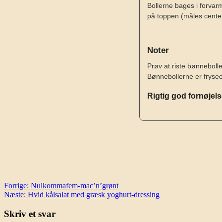
Bollerne bages i forvarm
på toppen (måles center
Noter
Prøv at riste bønneboll
Bønnebollerne er fryse
Rigtig god fornøjel
Indlægsnavigation
Forrige:
Nulkommafem-mac’n’grønt
Næste:
Hvid kålsalat med græsk yoghurt-dressing
Skriv et svar