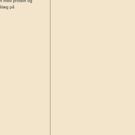
et med protein og
pålæg på