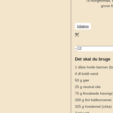
Til morgenmad, t
grove f
Udskriv
–
Det skal du bruge
1
dåse
hvide bønner (bu
4
dl
koldt vand
50
g
gær
25
g
neutral olie
75
g
finvalsede havregr
200
g
fint fuldkornsmel,
325
g
hvedemel (cirka)
2
tsk
salt