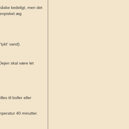
 måske kedeligt, men det
menpisket æg
tykt' vand).
ejen skal være let
es til boller eller
mperatur 40 minutter.