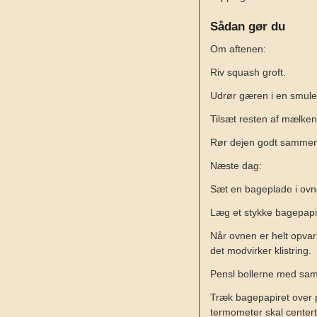
Sådan gør du
Om aftenen:
Riv squash groft.
Udrør gæren i en smule
Tilsæt resten af mælken
Rør dejen godt sammen, 
Næste dag:
Sæt en bageplade i ovn
Læg et stykke bagepapi
Når ovnen er helt opvar
det modvirker klistring.
Pensl bollerne med sam
Træk bagepapiret over p
termometer skal center