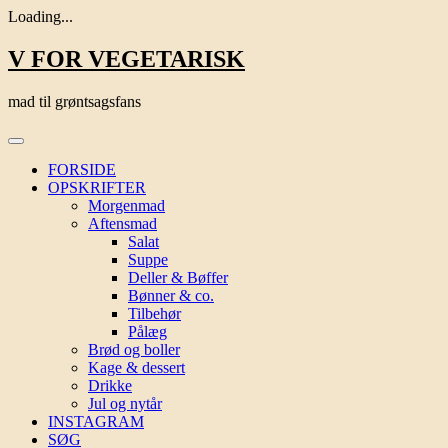
Loading...
Skip
V FOR VEGETARISK
to
content
mad til grøntsagsfans
FORSIDE
OPSKRIFTER
Morgenmad
Aftensmad
Salat
Suppe
Deller & Bøffer
Bønner & co.
Tilbehør
Pålæg
Brød og boller
Kage & dessert
Drikke
Jul og nytår
INSTAGRAM
SØG