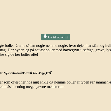
Gå til opskrift
boller. Gerne sådan nogle nemme nogle, hvor dejen har stået og hvilet 
smag. Her byder jeg på squashboller med havregryn ~ saftige, grove, ly
e sig de her boller ofte!
her squashboller med havregryn?
et er som oftest her hos mig enkle og nemme boller af typen rør sammen
ne med måske endog meget jævne mellemrum.