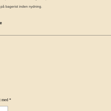
lt på bagerist inden nydning.
se
et med
*