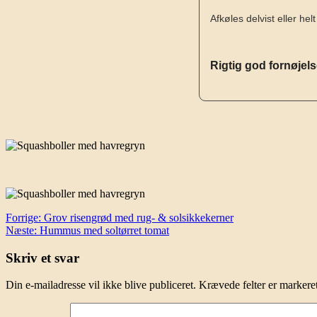
Afkøles delvist eller he
Rigtig god fornøjel
Indlægsnavigation
Forrige:
Grov risengrød med rug- & solsikkekerner
Næste:
Hummus med soltørret tomat
Skriv et svar
Din e-mailadresse vil ikke blive publiceret.
Krævede felter er marker