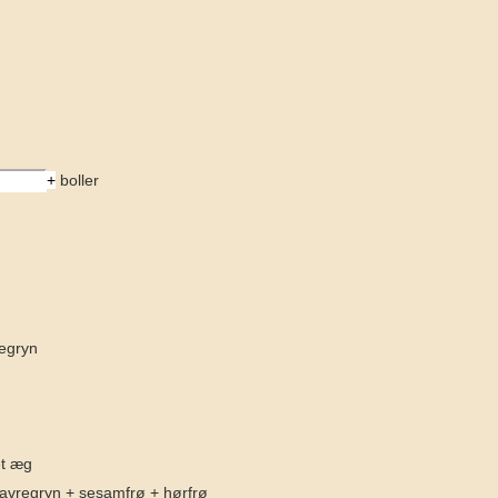
+
boller
egryn
et æg
avregryn + sesamfrø + hørfrø