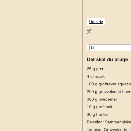
Udskriv
–
Det skal du bruge
25
g
gær
4
dl
mælk
100
g
groftrevet squash
200
g
grovvalsede havr
300
g
hvedemel
10
g
groft salt
30
g
hørfrø
Pensling: Sammenpisk
Topping: Grovvalsede h